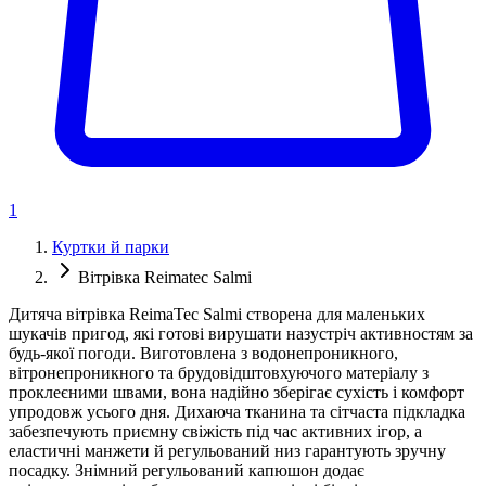
1
Куртки й парки
Вітрівка Reimatec Salmi
Дитяча вітрівка ReimaTec Salmi створена для маленьких
шукачів пригод, які готові вирушати назустріч активностям за
будь-якої погоди. Виготовлена з водонепроникного,
вітронепроникного та брудовідштовхуючого матеріалу з
проклеєними швами, вона надійно зберігає сухість і комфорт
упродовж усього дня. Дихаюча тканина та сітчаста підкладка
забезпечують приємну свіжість під час активних ігор, а
еластичні манжети й регульований низ гарантують зручну
посадку. Знімний регульований капюшон додає