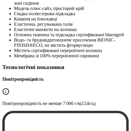
зоні сидіння
Модель плюс-сайз, просторий крій
Гладка поліестерова підкладка
Кишеня на блискавці
Еластична, регульована талія
Еластичні манжети на холошах
Основна тканина та підкладка сертифіковані bluesign®
Водо- та брудовідштовхуюче просочення BIONIC-
FINISH®ECO, не містить фторвуглецю
Містить сертифіковані перероблені волокна
Мембрана зі 100% переробленої сировини
Технологічні показники
Повітропровідність
Повітропровідність не менше
7 000 г/м2/24год