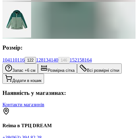
Розмір:
104
110
116
128
134
140
152
158
164
122
146
Запас +6 см
Розмірна сітка
Всі розмірні сітки
Додати в кошик
Наявність у магазинах:
Контакти магазинів
Reima в ТРЦ DREAM
+38(063) 394 82 28