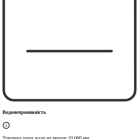
Водонепроникність
Товщина шару води не менше
10 000 мм