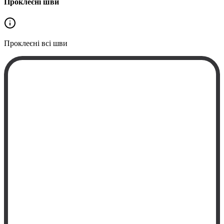
Проклеєні шви
Проклеєні
всі шви