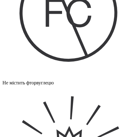
Не містить фторвуглецю