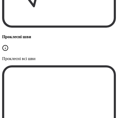
Проклеєні шви
Проклеєні
всі шви