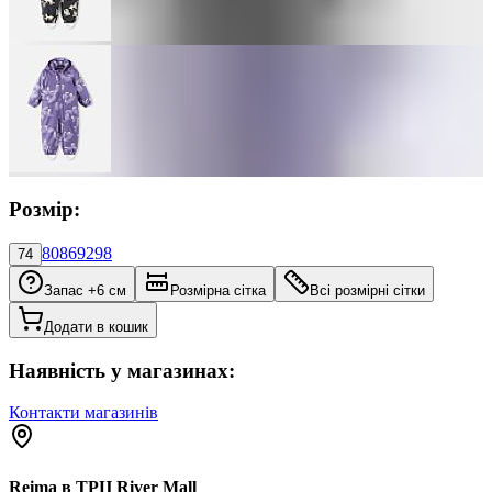
Розмір:
80
86
92
98
74
Запас +6 см
Розмірна сітка
Всі розмірні сітки
Додати в кошик
Наявність у магазинах:
Контакти магазинів
Reima в ТРЦ River Mall