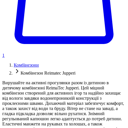
1
Комбінезони
Комбінезон Reimatec Jupperi
Вирушайте на активні прогулянки разом із дитиною в
дитячому комбінезоні ReimaTec Jupperi. Цей міцний
комбінезон створений для активних ігор та надійно захищає
від вологи завдяки водонепроникній конструкції з
проклеєними швами. Дихаючий матеріал забезпечує комфорт,
а також захист від води та бруду. Вітер не стане на заваді, а
гладка підкладка дозволяє вільно рухатися. Знімний
регульований капюшон легко адаптується до потреб дитини.
Еластичні манжети на рукавах та холошах, а також