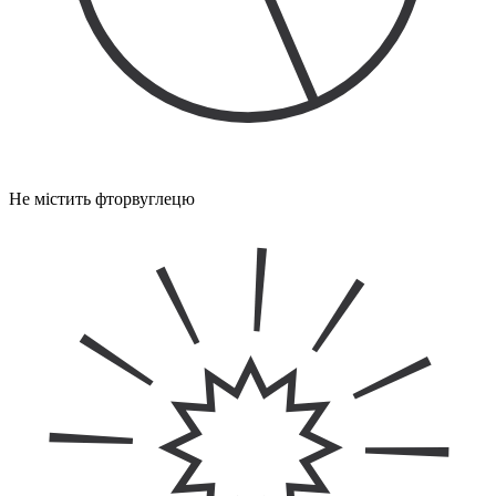
Не містить фторвуглецю