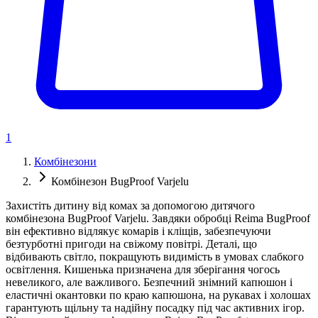
1
Комбінезони
Комбінезон BugProof Varjelu
Захистіть дитину від комах за допомогою дитячого
комбінезона BugProof Varjelu. Завдяки обробці Reima BugProof
він ефективно відлякує комарів і кліщів, забезпечуючи
безтурботні пригоди на свіжому повітрі. Деталі, що
відбивають світло, покращують видимість в умовах слабкого
освітлення. Кишенька призначена для зберігання чогось
невеликого, але важливого. Безпечний знімний капюшон і
еластичні окантовки по краю капюшона, на рукавах і холошах
гарантують щільну та надійну посадку під час активних ігор.