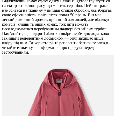
Відлякуючий комах ефект одягу Reima BugProof ґрунтується
на екстракті лемонграсу, що містить гераніол. Цей екстракт
наноситься на тканину у вигляді стійкої обробки, яка зберігає
свою ефективність навіть після понад 50 прань. Він має
легкий лимонний аромат, приємний для людей, але відлякує
комарів, кліщів та інших комах, тож діти можуть
насолоджуватися перебуванням надворі без зайвих турбот.
Пам’ятайте, що відкриті ділянки шкіри необхідно додатково
захищати репелентним лосьйоном — одяг захищає лише
шкіру під ним. Використовуйте репеленти безпечно: завжди
читайте етикетку та інформацію про продукт перед
застосуванням.