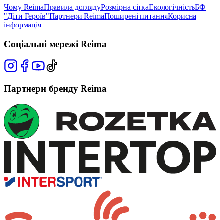
Чому Reima
Правила догляду
Розмірна сітка
Екологічність
БФ
"Діти Героїв"
Партнери Reima
Поширені питання
Корисна
інформація
Соціальні мережі Reima
Партнери бренду Reima