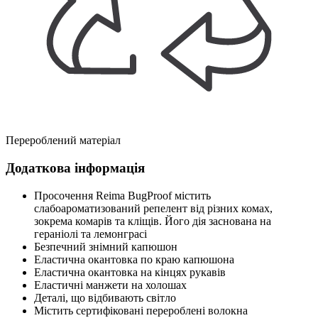
Перероблений матеріал
Додаткова інформація
Просочення Reima BugProof містить
слабоароматизований репелент від різних комах,
зокрема комарів та кліщів. Його дія заснована на
гераніолі та лемонграсі
Безпечний знімний капюшон
Еластична окантовка по краю капюшона
Еластична окантовка на кінцях рукавів
Еластичні манжети на холошах
Деталі, що відбивають світло
Містить сертифіковані перероблені волокна