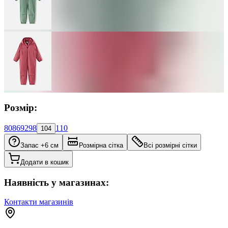
Розмір:
80
86
92
98
110
104
Запас +6 см
Розмірна сітка
Всі розмірні сітки
Додати в кошик
Наявність у магазинах:
Контакти магазинів