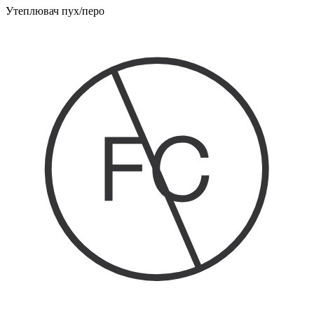
Утеплювач пух/перо