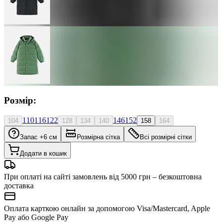
Розмір:
110
116
122
146
152
104
128
134
140
158
164
Запас +6 см
Розмірна сітка
Всі розмірні сітки
Додати в кошик
При оплаті на сайті замовлень від 5000 грн – безкоштовна
доставка
Оплата карткою онлайн за допомогою Visa/Mastercard, Apple
Pay або Google Pay