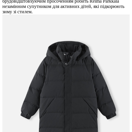
брудовідштовхуючим просоченням робить Reima Parkkala
незамінним супутником для активних дітей, які підкорюють
зиму зі стилем.