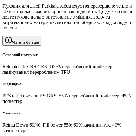
Пуховик для дітей Parkkala забезпечує неперевершене тепло й
захист під час зимових пригод вашої дитини. Це дуже тепле й
довге пухове пальто виготовлене з міцних, водо- та
вітрозахисних матеріалів, які надійно оберігають від холоду й
вологи.
Читати більше
Основний матеріал:
Reimatec flex BS GRS: 100% перероблений поліестер,
ламінування переробленим TPU
Підкладка:
PES taffeta w/ cire BS GRS: 55% перероблений поліестер, 45%
поліестер
Утеплювач:
Reima Down 60/40, Fill power 550: 60% качиний пух, 40%
качине перо