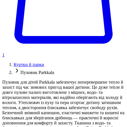
1
Куртки й парки
Пуховик Parkkala
Пуховик для дітей Parkkala забезпечує неперевершене тепло й
захист під час зимових пригод вашої дитини. Це дуже тепле й
довге пухове пальто виготовлене з міцних, водо- та
вітрозахисних матеріалів, які надійно оберігають від холоду й
вологи. Утеплювач із пуху та пера огортає дитину затишним
теплом, а двостороння блискавка забезпечує свободу рухів.
Безпечний знімний капюшон, еластичні манжети та кишені на
блискавках для зберігання дрібниць — практичні й корисні
доповнення для комфорту й захисту. Тканина з водо- та