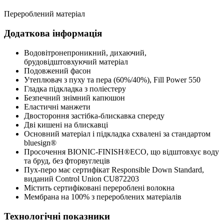
Перероблений матеріал
Додаткова інформація
Водовітронепроникний, дихаючий,
брудовідштовхуючий матеріал
Подовжений фасон
Утеплювач з пуху та пера (60%/40%), Fill Power 550
Гладка підкладка з поліестеру
Безпечний знімний капюшон
Еластичні манжети
Двостороння застібка-блискавка спереду
Дві кишені на блискавці
Основний матеріал і підкладка схвалені за стандартом
bluesign®
Просочення BIONIC-FINISH®ECO, що відштовхує воду
та бруд, без фторвуглеців
Пух-перо має сертифікат Responsible Down Standard,
виданий Control Union CU872203
Містить сертифіковані перероблені волокна
Мембрана на 100% з перероблених матеріалів
Технологічні показники