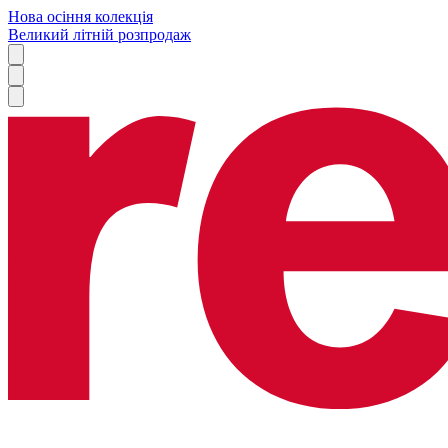
Нова осіння колекція
Великий літній розпродаж