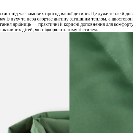
ахист під час зимових пригод вашої дитини. Це дуже тепле й дов
ювач із пуху та пера огортає дитину затишним теплом, а двосторо
ігання дрібниць — практичні й корисні доповнення для комфорту
активних дітей, які підкорюють зиму зі стилем.