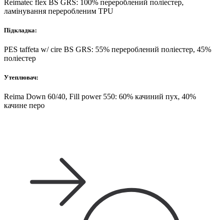
Reimatec flex BS GRS: 100% перероблений поліестер,
ламінування переробленим TPU
Підкладка:
PES taffeta w/ cire BS GRS: 55% перероблений поліестер, 45%
поліестер
Утеплювач:
Reima Down 60/40, Fill power 550: 60% качиний пух, 40%
качине перо