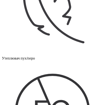
Утеплювач пух/перо