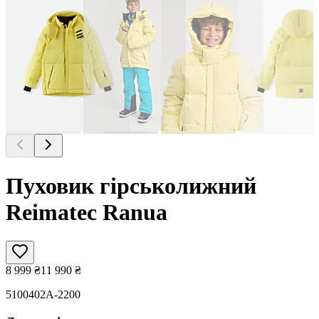
Пуховик гірськолижний
Reimatec Ranua
8 999
₴
11 990
₴
5100402A-2200