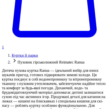
1
Куртки й парки
Пуховик гірськолижний Reimatec Ranua
Дитяча пухова куртка Ranua — ідеальний вибір для юних
шукачів пригод, готових підкорювати зимові холоди. Ця
куртка поєднує в собі водонепроникну та вітронепроникну
тканину з пуховим утеплювачем, забезпечуючи надійне тепло
та комфорт за будь-якої погоди. Дихаючий, водо- та
брудовідштовхуючий матеріал допомагає дитині залишатися
сухою під час активних ігор. Продумані деталі для катання на
лижах — кишені на блискавках і спеціальна кишеня для скі-
пасу — роблять куртку особливо функціональною. Для