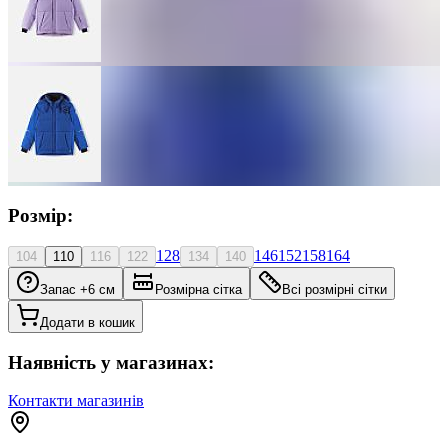
Розмір:
128
146
152
158
164
104
110
116
122
134
140
Запас +6 см
Розмірна сітка
Всі розмірні сітки
Додати в кошик
Наявність у магазинах:
Контакти магазинів