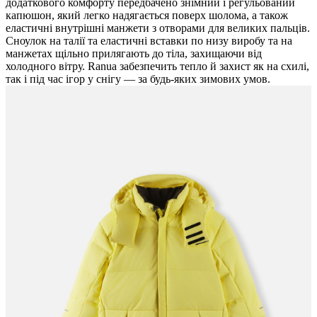
додаткового комфорту передбачено знімний і регульований
капюшон, який легко надягається поверх шолома, а також
еластичні внутрішні манжети з отворами для великих пальців.
Сноулок на талії та еластичні вставки по низу виробу та на
манжетах щільно прилягають до тіла, захищаючи від
холодного вітру. Ranua забезпечить тепло й захист як на схилі,
так і під час ігор у снігу — за будь-яких зимових умов.