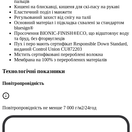
пальців
Кишені на блискавці, кишеня для скі-пасу на рукаві
Еластичний поділ і манжети
Регульований захист від снігу на талії
Основний матеріал і підкладка схвалені за стандартом
bluesign®
Просочення BIONIC-FINISH®ECO, що відштовхує воду
та бруд, без фторвуглеців
Пух і перо мають сертифікат Responsible Down Standard,
виданий Control Union CU872203
Містить сертифіковані перероблені волокна
Мембрана на 100% з перероблених матеріалів
Технологічні показники
Повітропровідність
Повітропровідність не менше
7 000 г/м2/24год