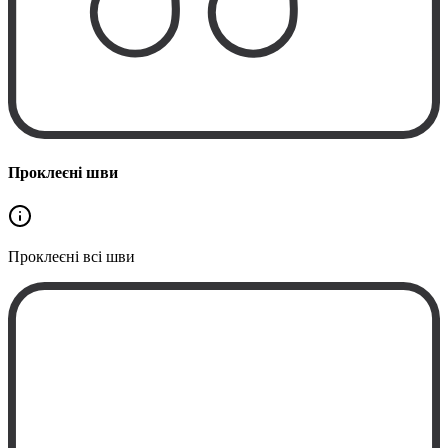
Проклеєні шви
Проклеєні
всі шви