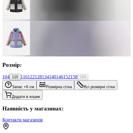
Розмір:
104
116
122
128
134
140
146
152
158
110
164
Запас +6 см
Розмірна сітка
Всі розмірні сітки
Додати в кошик
Наявність у магазинах:
Контакти магазинів