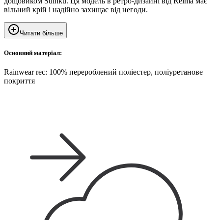
дощовиком Suihku. Ця модель в ретро-дизайні від Reima має
вільний крій і надійно захищає від негоди.
Читати більше
Основний матеріал:
Rainwear rec: 100% перероблений поліестер, поліуретанове
покриття