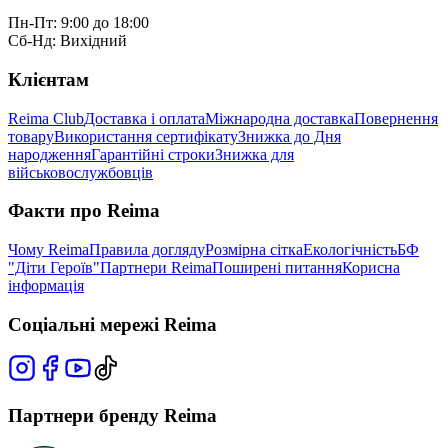
Пн-Пт: 9:00 до 18:00
Сб-Нд: Вихідний
Клієнтам
Reima Club
Доставка і оплата
Міжнародна доставка
Повернення
товару
Використання сертифікату
Знижка до Дня
народження
Гарантійні строки
Знижка для
військовослужбовців
Факти про Reima
Чому Reima
Правила догляду
Розмірна сітка
Екологічність
БФ
"Діти Героїв"
Партнери Reima
Поширені питання
Корисна
інформація
Соціальні мережі Reima
Партнери бренду Reima