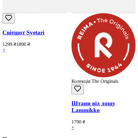
Світшот Svetari
1299
₴
1890
₴
+
Колекція The Originals
Штани від дощу
Lammikko
1790
₴
+