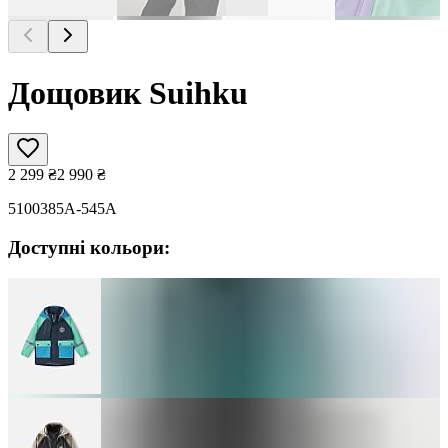
Дощовик Suihku
2 299
₴
2 990
₴
5100385A-545A
Доступні кольори: