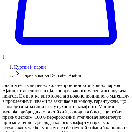
1
Куртки й парки
Парка зимова Reimatec Ajaton
Знайомтеся з дитячою водонепроникною зимовою паркою
Ajaton, створеною спеціально для вашого маленького шукача
пригод. Ця куртка виготовлена ​​з водонепроникного матеріалу
з проклеєними швами та захищає від холоду, гарантуючи, що
ваша дитина залишиться у сухості та комфорті. Міцний
матеріал добре дихає та стійкий до води та бруду, що робить
прання легким. 100% перероблений утеплювач забезпечує
приємне тепло. Для додаткового комфорту парка має
регульовану талію, манжети та безпечний знімний капюшон з