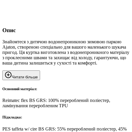
Опис
Знайомтеся з дитячою водонепроникною зимовою паркою
Ajaton, створеною спеціально для вашого маленького шукача
пригод. Ця куртка виготовлена ​​з водонепроникного матеріалу
з проклеєними швами та захищає від холоду, гарантуючи, що
ваша дитина залишиться у сухості та комфорті.
Читати більше
Основний матеріал:
Reimatec flex BS GRS: 100% перероблений поліестер,
ламінування переробленим TPU
Підкладка:
PES taffeta w/ cire BS GRS: 55% перероблений поліестер, 45%