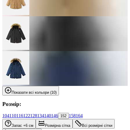
Показати всі кольори (10)
Розмір:
104
110
116
122
128
134
140
146
158
164
152
Запас +6 см
Розмірна сітка
Всі розмірні сітки