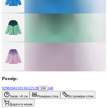
Розмір:
92
98
104
110
116
122
128
140
134
Запас +6 см
Розмірна сітка
Всі розмірні сітки
Додати в кошик