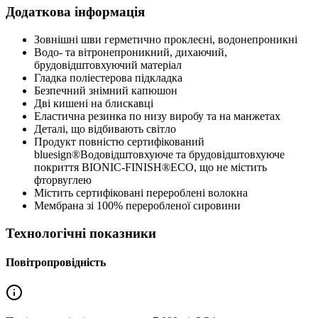
Додаткова інформація
Зовнішні шви герметично проклеєні, водонепроникні
Водо- та вітронепроникний, дихаючий,
брудовідштовхуючий матеріал
Гладка поліестерова підкладка
Безпечний знімний капюшон
Дві кишені на блискавці
Еластична резинка по низу виробу та на манжетах
Деталі, що відбивають світло
Продукт повністю сертифікований
bluesign®Водовідштовхуюче та брудовідштовхуюче
покриття BIONIC-FINISH®ECO, що не містить
фторвуглею
Містить сертифіковані перероблені волокна
Мембрана зі 100% переробленої сировини
Технологічні показники
Повітропровідність