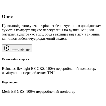
Опис
Ця водовідштовхуюча вітрівка забезпечує юним дослідникам
сухість і комфорт під час перебування на вулиці. Міцний
матеріал відштовхує воду, бруд і захищає від вітру, а знімний
капюшон забезпечує додатковий захист.
Читати більше
Основний матеріал:
Reimatec flex light BS GRS: 100% перероблений поліестер,
ламінування переробленим TPU
Підкладка:
Mesh BS GRS: 100% перероблений поліестер