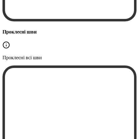
Проклеєні шви
Проклеєні
всі шви