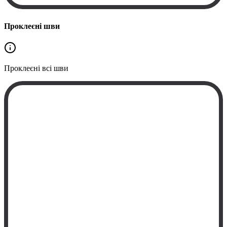
Проклеєні шви
Проклеєні
всі шви