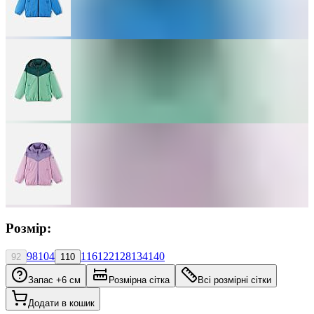
Розмір:
98
104
116
122
128
134
140
92
110
Запас +6 см
Розмірна сітка
Всі розмірні сітки
Додати в кошик