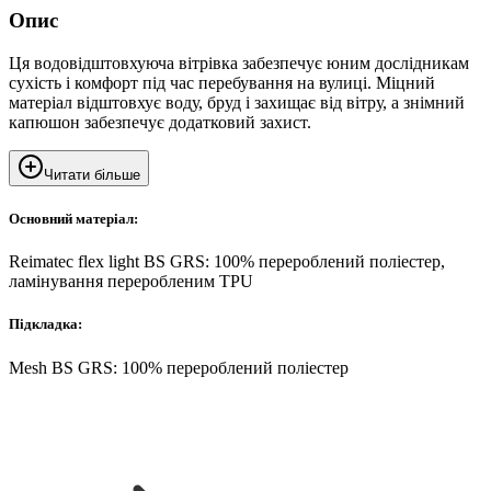
Опис
Ця водовідштовхуюча вітрівка забезпечує юним дослідникам
сухість і комфорт під час перебування на вулиці. Міцний
матеріал відштовхує воду, бруд і захищає від вітру, а знімний
капюшон забезпечує додатковий захист.
Читати більше
Основний матеріал:
Reimatec flex light BS GRS: 100% перероблений поліестер,
ламінування переробленим TPU
Підкладка:
Mesh BS GRS: 100% перероблений поліестер