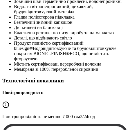
Зовнішні шви герметично проклеєні, водонепроникні
Водо- та вітронепроникний, дихаючий,
брудовідштовхуючий матеріал
Гладка поліестерова підкладка
Безпечний знімний капюшон
Дві кишені на блискавці
Еластична резинка по низу виробу та на манжетах
Деталі, що відбивають світло
Продукт повністю сертифікований
bluesign®Водовідштовхуюче та брудовідштовхуюче
покриття BIONIC-FINISH®ECO, що не містить
фторвуглею
Містить сертифіковані перероблені волокна
Мембрана зі 100% переробленої сировини
Технологічні показники
Повітропровідність
Повітропровідність не менше
7 000 г/м2/24год