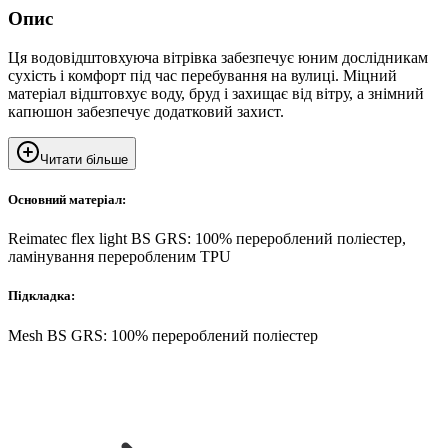
Опис
Ця водовідштовхуюча вітрівка забезпечує юним дослідникам
сухість і комфорт під час перебування на вулиці. Міцний
матеріал відштовхує воду, бруд і захищає від вітру, а знімний
капюшон забезпечує додатковий захист.
Читати більше
Основний матеріал:
Reimatec flex light BS GRS: 100% перероблений поліестер,
ламінування переробленим TPU
Підкладка:
Mesh BS GRS: 100% перероблений поліестер