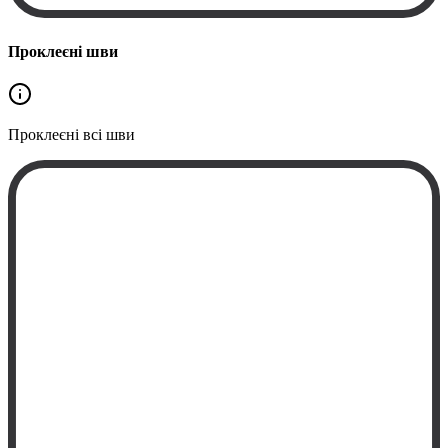
Проклеєні шви
Проклеєні
всі шви