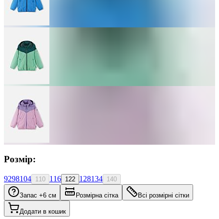
Розмір:
92
98
104
116
128
134
110
122
140
Запас +6 см
Розмірна сітка
Всі розмірні сітки
Додати в кошик