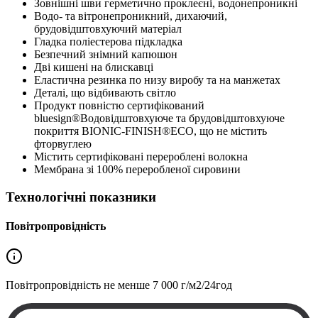
Зовнішні шви герметично проклеєні, водонепроникні
Водо- та вітронепроникний, дихаючий,
брудовідштовхуючий матеріал
Гладка поліестерова підкладка
Безпечний знімний капюшон
Дві кишені на блискавці
Еластична резинка по низу виробу та на манжетах
Деталі, що відбивають світло
Продукт повністю сертифікований
bluesign®Водовідштовхуюче та брудовідштовхуюче
покриття BIONIC-FINISH®ECO, що не містить
фторвуглею
Містить сертифіковані перероблені волокна
Мембрана зі 100% переробленої сировини
Технологічні показники
Повітропровідність
Повітропровідність не менше
7 000 г/м2/24год