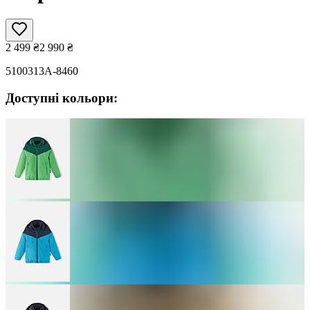
2 499
₴
2 990
₴
5100313A-8460
Доступні кольори: