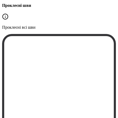
Проклеєні шви
Проклеєні
всі шви