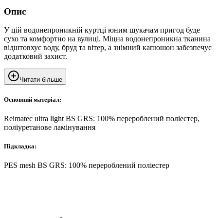
Опис
У цій водонепроникній куртці юним шукачам пригод буде
сухо та комфортно на вулиці. Міцна водонепроникна тканина
відштовхує воду, бруд та вітер, а знімний капюшон забезпечує
додатковий захист.
Читати більше
Основний матеріал:
Reimatec ultra light BS GRS: 100% перероблений поліестер,
поліуретанове ламінування
Підкладка:
PES mesh BS GRS: 100% перероблений поліестер