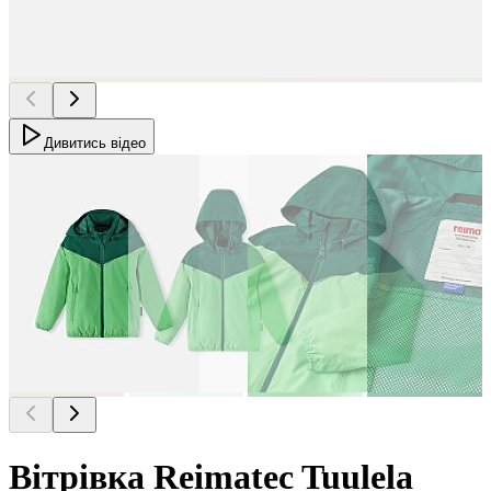
Дивитись відео
Вітрівка Reimatec Tuulela