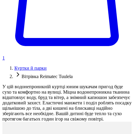
1
Куртки й парки
Вітрівка Reimatec Tuulela
У цій водонепроникній куртці юним шукачам пригод буде
сухо та комфортно на вулиці. Міцна водонепроникна тканина
відштовхує воду, бруд та вітер, а знімний капюшон забезпечує
додатковий захист. Еластичні манжети і поділ роблять посадку
щільнішою до тіла, а дві кишені на блискавці надійно
зберігають все необхідне. Вашій дитині буде тепло та сухо
протягом багатьох годин ігор на свіжому повітрі.