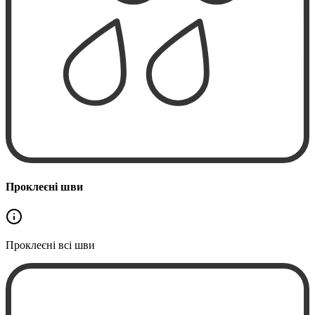
Проклеєні шви
Проклеєні
всі шви