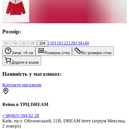
Розмір:
110
116
122
128
134
140
80
86
92
98
104
Запас +6 см
Розмірна сітка
Всі розмірні сітки
Додати в кошик
Наявність у магазинах:
Контакти магазинів
Reima в ТРЦ DREAM
+38(063) 394 82 28
Київ, пр-т. Оболонський, 21В, DREAM berry (атріум Мексика,
2 поверх)