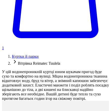
1
Куртки й парки
Вітрівка Reimatec Tuulela
У цій водонепроникній куртці юним шукачам пригод буде
сухо та комфортно на вулиці. Міцна водонепроникна тканина
відштовхує воду, бруд та вітер, а знімний капюшон забезпечує
додатковий захист. Еластичні манжети і поділ роблять посадку
щільнішою до тіла, а дві кишені на блискавці надійно
зберігають все необхідне. Вашій дитині буде тепло та сухо
протягом багатьох годин ігор на свіжому повітрі.