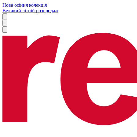
Нова осіння колекція
Великий літній розпродаж