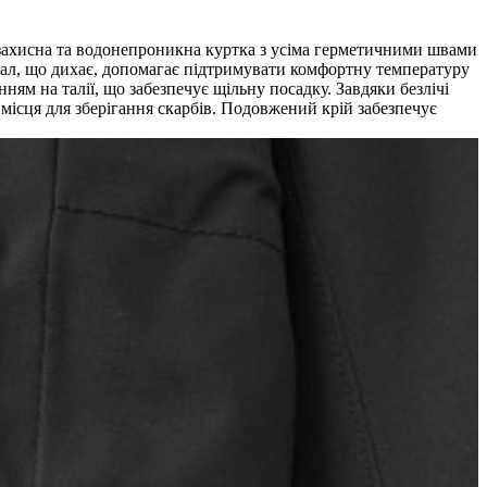
озахисна та водонепроникна куртка з усіма герметичними швами
ріал, що дихає, допомагає підтримувати комфортну температуру
 на талії, що забезпечує щільну посадку. Завдяки безлічі
місця для зберігання скарбів. Подовжений крій забезпечує