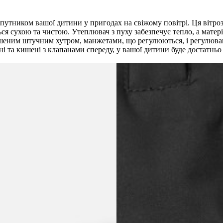
упутником вашої дитини у пригодах на свіжому повітрі. Ця вітр
ся сухою та чистою. Утеплювач з пуху забезпечує тепло, а мате
ним штучним хутром, манжетами, що регулюються, і регулюванням
 та кишені з клапанами спереду, у вашої дитини буде достатньо 