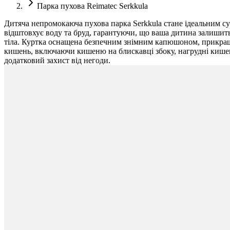
Парка пухова Reimatec Serkkula
Дитяча непромокаюча пухова парка Serkkula стане ідеальним с
відштовхує воду та бруд, гарантуючи, що ваша дитина залишить
тіла. Куртка оснащена безпечним знімним капюшоном, прикраше
кишень, включаючи кишеню на блискавці збоку, нагрудні кишені
додатковий захист від негоди.