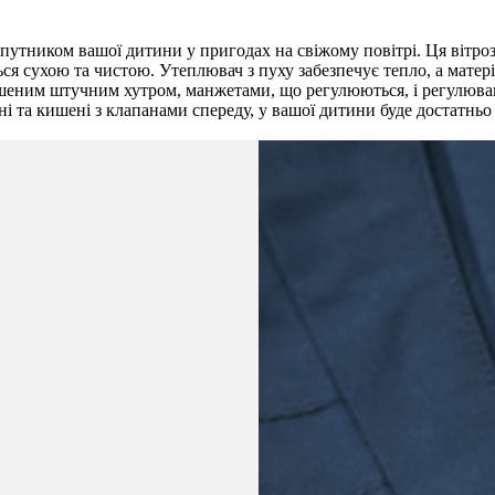
упутником вашої дитини у пригодах на свіжому повітрі. Ця вітр
ся сухою та чистою. Утеплювач з пуху забезпечує тепло, а мате
ним штучним хутром, манжетами, що регулюються, і регулюванням
 та кишені з клапанами спереду, у вашої дитини буде достатньо 