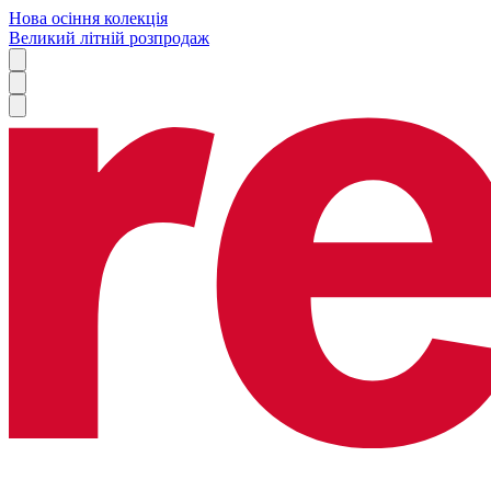
Нова осіння колекція
Великий літній розпродаж