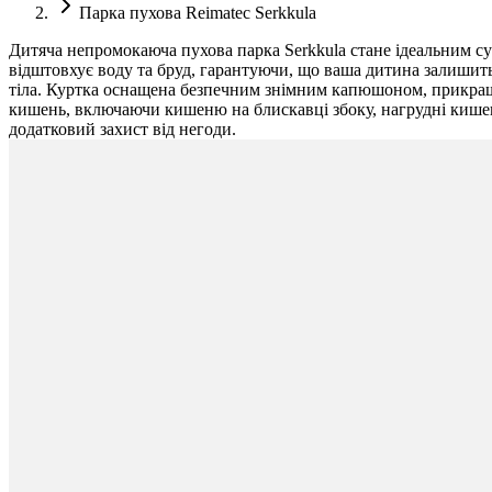
Парка пухова Reimatec Serkkula
Дитяча непромокаюча пухова парка Serkkula стане ідеальним с
відштовхує воду та бруд, гарантуючи, що ваша дитина залишить
тіла. Куртка оснащена безпечним знімним капюшоном, прикраше
кишень, включаючи кишеню на блискавці збоку, нагрудні кишені
додатковий захист від негоди.