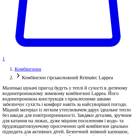
1
Комбінезони
Комбінезон гірськолижний Reimatec Lappea
Маленькі шукачі пригод будуть у теплі й сухості в дитячому
водонепроникному зимовому комбінезоні Lappea. Його
водонепроникна конструкція з проклеєними швами
забезпечує сухість і комфорт навіть за найсуворішої погоди.
Міцний матеріал із легким утеплювачем дарує ідеальне тепло
без шкоди для повітропроникності. Завдяки деталям, зручним
для катання на лижах, дуже міцним посиленням і водо- та
брудовідштовхуючому просоченню цей комбінезон ідеально
підходить для активних дітей. Безпечний знімний капюшон,