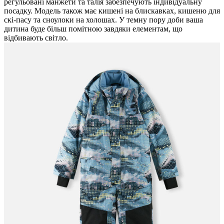
регульовані манжети та талія забезпечують індивідуальну
посадку. Модель також має кишені на блискавках, кишеню для
скі-пасу та сноулоки на холошах. У темну пору доби ваша
дитина буде більш помітною завдяки елементам, що
відбивають світло.