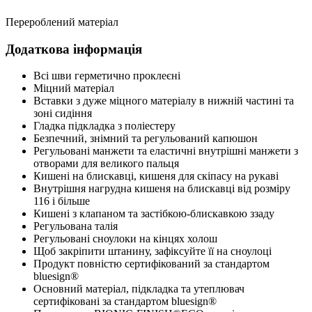
Перероблений матеріал
Додаткова інформація
Всі шви герметично проклеєні
Міцний матеріал
Вставки з дуже міцного матеріалу в нижній частині та
зоні сидіння
Гладка підкладка з поліестеру
Безпечний, знімний та регульований капюшон
Регульовані манжети та еластичні внутрішні манжети з
отворами для великого пальця
Кишені на блискавці, кишеня для скіпасу на рукаві
Внутрішня нагрудна кишеня на блискавці від розміру
116 і більше
Кишені з клапаном та застібкою-блискавкою ззаду
Регульована талія
Регульовані сноулоки на кінцях холош
Щоб закріпити штанину, зафіксуйте її на сноулоці
Продукт повністю сертифікований за стандартом
bluesign®
Основний матеріал, підкладка та утеплювач
сертифіковані за стандартом bluesign®