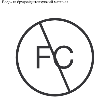
Водо- та брудовідштовхуючий матеріал