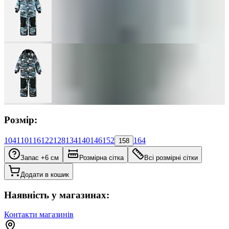
Розмір:
104
110
116
122
128
134
140
146
152
164
158
Запас +6 см
Розмірна сітка
Всі розмірні сітки
Додати в кошик
Наявність у магазинах:
Контакти магазинів