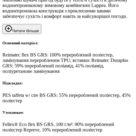
водонепроникному зимовому комбінезоні Lappea. Його
водонепроникна конструкція з проклеєними швами
забезпечує сухість і комфорт навіть за найсуворішої погоди.
Читати більше
Основний матеріал:
Reimatec flex BS GRS: 100% перероблений поліестер,
ламінування переробленим TPU; вставки: Reimatec Duraplus
GRS: 59% перероблений поліамід, 41% поліамід,
поліуретанове ламінування
Підкладка:
PES taffeta w/ cire BS GRS: 55% перероблений поліестер, 45%
поліестер
Утеплювач:
Fellex® Eco flex BS GRS, 100 г/м²: 90% перероблений
поліестер Repreve, 10% перероблений поліестер