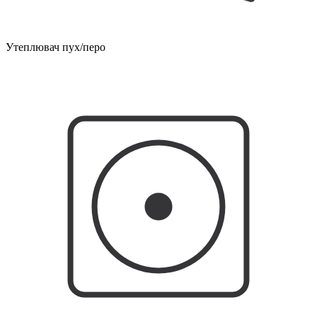
Утеплювач пух/перо