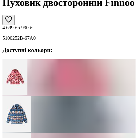
Пуховик двосторонній Finnoo
4 699
₴
5 990
₴
5100252B-67A0
Доступні кольори: