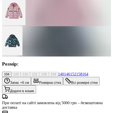
Розмір:
140
146
152
158
164
104
110
116
122
128
134
Запас +6 см
Розмірна сітка
Всі розмірні сітки
Додати в кошик
При оплаті на сайті замовлень від 5000 грн – безкоштовна
доставка