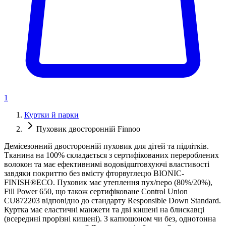
1
Куртки й парки
Пуховик двосторонній Finnoo
Демісезонний двосторонній пуховик для дітей та підлітків.
Тканина на 100% складається з сертифікованих перероблених
волокон та має ефективнимі водовідштовхуючі властивості
завдяки покриттю без вмісту фторвуглецю BIONIC-
FINISH®ECO. Пуховик має утеплення пух/перо (80%/20%),
Fill Power 650, що також сертифіковане Control Union
CU872203 відповідно до стандарту Responsible Down Standard.
Куртка має еластичні манжети та дві кишені на блискавці
(всередині прорізні кишені). З капюшоном чи без, однотонна