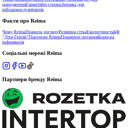
народження
Гарантійні строки
Знижка для
військовослужбовців
Факти про Reima
Чому Reima
Правила догляду
Розмірна сітка
Екологічність
БФ
"Діти Героїв"
Партнери Reima
Поширені питання
Корисна
інформація
Соціальні мережі Reima
Партнери бренду Reima