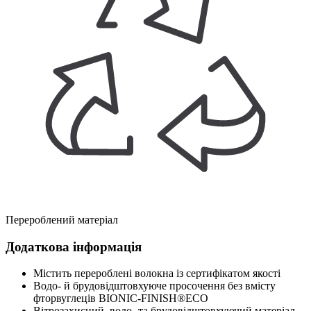
Перероблений матеріал
Додаткова інформація
Містить перероблені волокна із сертифікатом якості
Водо- й брудовідштовхуюче просочення без вмісту
фторвуглеців BIONIC-FINISH®ECO
Вітрозахисний, водо- та брудовідштовхуючий матеріал