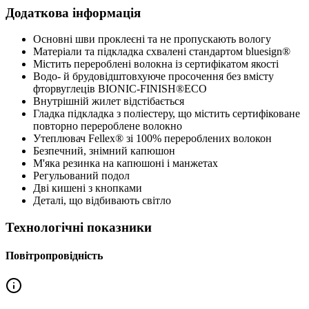
Додаткова інформація
Основні шви проклеєні та не пропускають вологу
Матеріали та підкладка схвалені стандартом bluesign®
Містить перероблені волокна із сертифікатом якості
Водо- й брудовідштовхуюче просочення без вмісту
фторвуглеців BIONIC-FINISH®ECO
Внутрішній жилет відстібається
Гладка підкладка з поліестеру, що містить сертифіковане
повторно перероблене волокно
Утеплювач Fellex® зі 100% перероблених волокон
Безпечний, знімний капюшон
М'яка резинка на капюшоні і манжетах
Регульований подол
Дві кишені з кнопками
Деталі, що відбивають світло
Технологічні показники
Повітропровідність