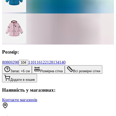
Розмір:
80
86
92
98
110
116
122
128
134
140
104
Запас +6 см
Розмірна сітка
Всі розмірні сітки
Додати в кошик
Наявність у магазинах:
Контакти магазинів