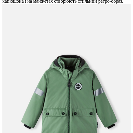
капюшона і на манжетах створюють стильний ретро-образ.