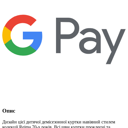
Опис
Дизайн цієї дитячої демісезонної куртки навіяний стилем
колекції Reima 70-х років. Всі шви куртки проклеєні та