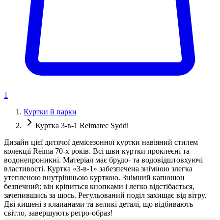
1
Куртки й парки
Куртка 3-в-1 Reimatec Syddi
Дизайн цієї дитячої демісезонної куртки навіяний стилем
колекції Reima 70-х років. Всі шви куртки проклеєні та
водонепроникні. Матеріал має брудо- та водовідштовхуючі
властивості. Куртка «3-в-1» забезпечена знімною злегка
утепленою внутрішньою курткою. Знімний капюшон
безпечний: він кріпиться кнопками і легко відстібається,
зачепившись за щось. Регульований поділ захищає від вітру.
Дві кишені з клапанами та великі деталі, що відбивають
світло, завершують ретро-образ!