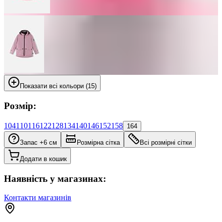
Показати всі кольори (15)
Розмір:
104
110
116
122
128
134
140
146
152
158
164
Запас +6 см
Розмірна сітка
Всі розмірні сітки
Додати в кошик
Наявність у магазинах:
Контакти магазинів