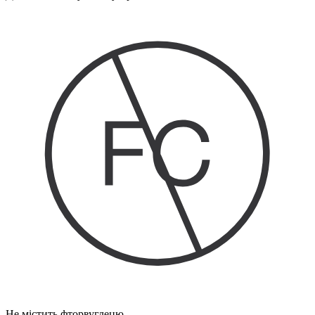
Не містить фторвуглецю