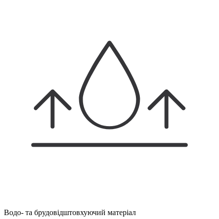
Водо- та брудовідштовхуючий матеріал