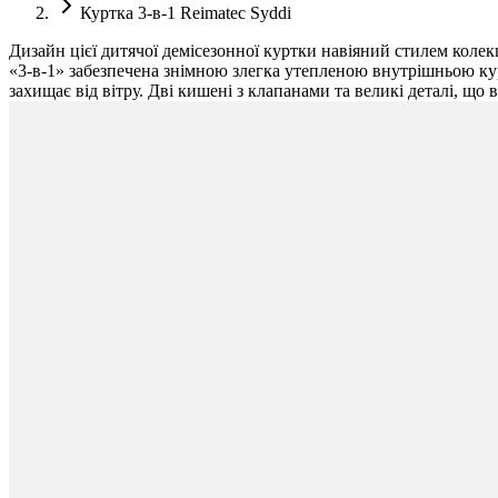
Куртка 3-в-1 Reimatec Syddi
Дизайн цієї дитячої демісезонної куртки навіяний стилем колек
«3-в-1» забезпечена знімною злегка утепленою внутрішньою кур
захищає від вітру. Дві кишені з клапанами та великі деталі, що