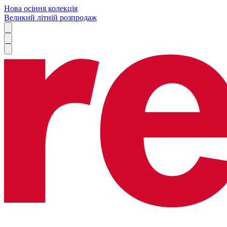
Нова осіння колекція
Великий літній розпродаж