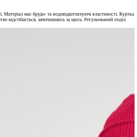
і. Матеріал має брудо- та водовідштовхуючі властивості. Куртка
ко відстібається, зачепившись за щось. Регульований поділ