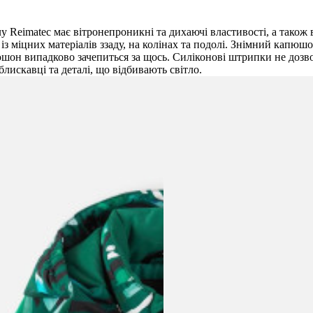
Reimatec має вітронепроникні та дихаючі властивості, а також в
із міцних матеріалів ззаду, на колінах та подолі. Знімний капюшо
пюшон випадково зачепиться за щось. Силіконові штрипки не дозв
блискавці та деталі, що відбивають світло.