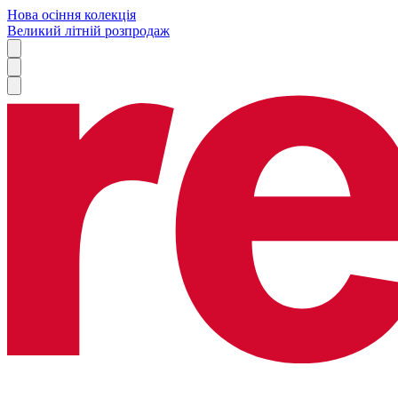
Нова осіння колекція
Великий літній розпродаж