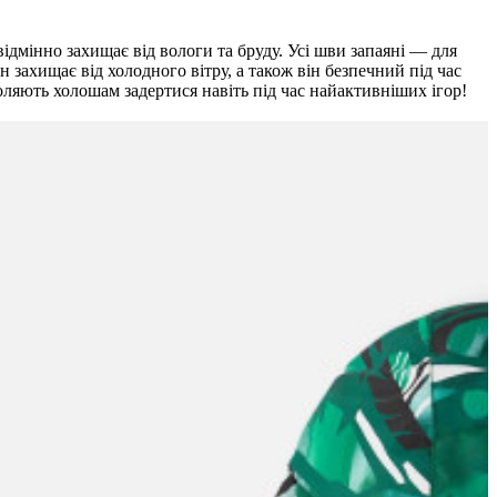
ідмінно захищає від вологи та бруду. Усі шви запаяні — для
н захищає від холодного вітру, а також він безпечний під час
оляють холошам задертися навіть під час найактивніших ігор!