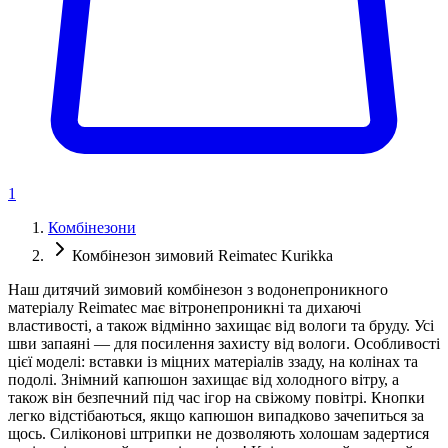
1
Комбінезони
Комбінезон зимовий Reimatec Kurikka
Наш дитячий зимовий комбінезон з водонепроникного
матеріалу Reimatec має вітронепроникні та дихаючі
властивості, а також відмінно захищає від вологи та бруду. Усі
шви запаяні — для посилення захисту від вологи. Особливості
цієї моделі: вставки із міцних матеріалів ззаду, на колінах та
подолі. Знімний капюшон захищає від холодного вітру, а
також він безпечний під час ігор на свіжому повітрі. Кнопки
легко відстібаються, якщо капюшон випадково зачепиться за
щось. Силіконові штрипки не дозволяють холошам задертися