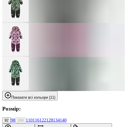
Показати всі кольори (11)
Розмір:
98
110
116
122
128
134
140
92
104