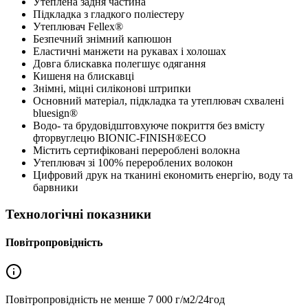
Утеплена задня частина
Підкладка з гладкого поліестеру
Утеплювач Fellex®
Безпечний знімний капюшон
Еластичні манжети на рукавах і холошах
Довга блискавка полегшує одягання
Кишеня на блискавці
Знімні, міцні силіконові штрипки
Основний матеріал, підкладка та утеплювач схвалені
bluesign®
Водо- та брудовідштовхуюче покриття без вмісту
фторвуглецю BIONIC-FINISH®ECO
Містить сертифіковані перероблені волокна
Утеплювач зі 100% перероблених волокон
Цифровий друк на тканині економить енергію, воду та
барвники
Технологічні показники
Повітропровідність
Повітропровідність не менше
7 000 г/м2/24год