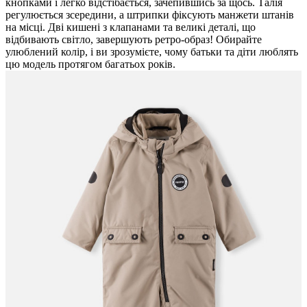
кнопками і легко відстібається, зачепившись за щось. Талія
регулюється зсередини, а штрипки фіксують манжети штанів
на місці. Дві кишені з клапанами та великі деталі, що
відбивають світло, завершують ретро-образ! Обирайте
улюблений колір, і ви зрозумієте, чому батьки та діти люблять
цю модель протягом багатьох років.