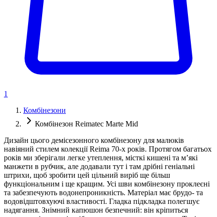
1
Комбінезони
Комбінезон Reimatec Marte Mid
Дизайн цього демісезонного комбінезону для малюків
навіяний стилем колекції Reima 70-х років. Протягом багатьох
років ми зберігали легке утеплення, місткі кишені та м’які
манжети в рубчик, але додавали тут і там дрібні геніальні
штрихи, щоб зробити цей цільний виріб ще більш
функціональним і ще кращим. Усі шви комбінезону проклеєні
та забезпечують водонепроникність. Матеріал має брудо- та
водовідштовхуючі властивості. Гладка підкладка полегшує
надягання. Знімний капюшон безпечний: він кріпиться