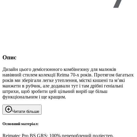
Опис
Дизайн цього демісезонного комбінезону для малюків
навіяний стилем колекції Reima 70-х років. Протягом багатьох
років ми зберігали легке утеплення, місткі кишені та м’які
манжети в рубчик, але додавали тут і там дрібні геніальні
штрихи, щоб зробити цей цільний виріб ще більш
функціональним і ще кращим.
Читати більше
Основний матеріал:
Reimatec Pro BS GRS: 100% перероблений поліестер,