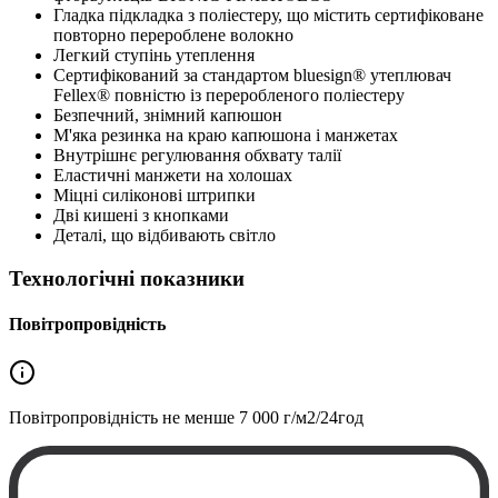
Гладка підкладка з поліестеру, що містить сертифіковане
повторно перероблене волокно
Легкий ступінь утеплення
Сертифікований за стандартом bluesign® утеплювач
Fellex® повністю із переробленого поліестеру
Безпечний, знімний капюшон
М'яка резинка на краю капюшона і манжетах
Внутрішнє регулювання обхвату талії
Еластичні манжети на холошах
Міцні силіконові штрипки
Дві кишені з кнопками
Деталі, що відбивають світло
Технологічні показники
Повітропровідність
Повітропровідність не менше
7 000 г/м2/24год