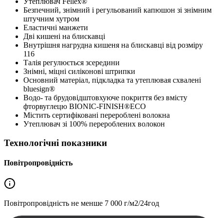
Утеплювач Fellex®
Безпечний, знімний і регульований капюшон зі знімним
штучним хутром
Еластичні манжети
Дві кишені на блискавці
Внутрішня нагрудна кишеня на блискавці від розміру
116
Талія регулюється зсередини
Знімні, міцні силіконові штрипки
Основний матеріал, підкладка та утеплювая схвалені
bluesign®
Водо- та брудовідштовхуюче покриття без вмісту
фторвуглецю BIONIC-FINISH®ECO
Містить сертифіковані перероблені волокна
Утеплювач зі 100% перероблених волокон
Технологічні показники
Повітропровідність
Повітропровідність не менше
7 000 г/м2/24год