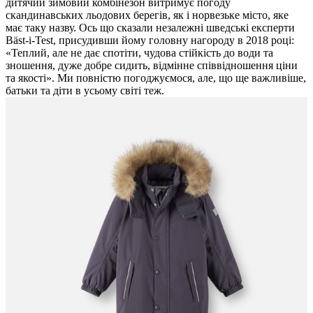
дитячий зимовий комбінезон витримує погоду
скандинавських льодових берегів, як і норвезьке місто, яке
має таку назву. Ось що сказали незалежні шведські експерти
Bäst-i-Test, присудивши йому головну нагороду в 2018 році:
«Теплий, але не дає спотіти, чудова стійкість до води та
зношення, дуже добре сидить, відмінне співвідношення ціни
та якості». Ми повністю погоджуємося, але, що ще важливіше,
батьки та діти в усьому світі теж.