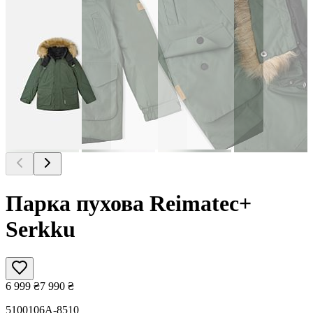
Парка пухова Reimatec+
Serkku
6 999
₴
7 990
₴
5100106A-8510