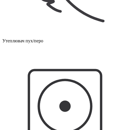
Утеплювач пух/перо