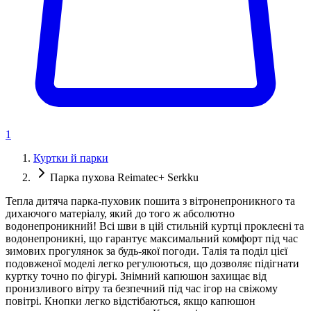
1
Куртки й парки
Парка пухова Reimatec+ Serkku
Тепла дитяча парка-пуховик пошита з вітронепроникного та
дихаючого матеріалу, який до того ж абсолютно
водонепроникний! Всі шви в цій стильній куртці проклеєні та
водонепроникні, що гарантує максимальний комфорт під час
зимових прогулянок за будь-якої погоди. Талія та поділ цієї
подовженої моделі легко регулюються, що дозволяє підігнати
куртку точно по фігурі. Знімний капюшон захищає від
пронизливого вітру та безпечний під час ігор на свіжому
повітрі. Кнопки легко відстібаються, якщо капюшон