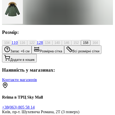
Розмір:
110
128
104
116
122
134
140
146
152
158
164
Запас +6 см
Розмірна сітка
Всі розмірні сітки
Додати в кошик
Наявність у магазинах:
Контакти магазинів
Reima в ТРЦ Sky Mall
+38(063) 805 58 14
Київ, пр-т. Шухевича Романа, 2Т (3 поверх)