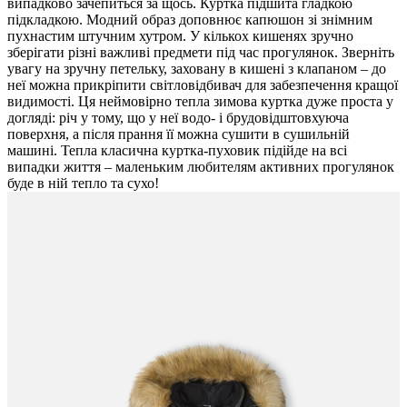
випадково зачепиться за щось. Куртка підшита гладкою
підкладкою. Модний образ доповнює капюшон зі знімним
пухнастим штучним хутром. У кількох кишенях зручно
зберігати різні важливі предмети під час прогулянок. Зверніть
увагу на зручну петельку, заховану в кишені з клапаном – до
неї можна прикріпити світловідбивач для забезпечення кращої
видимості. Ця неймовірно тепла зимова куртка дуже проста у
догляді: річ у тому, що у неї водо- і брудовідштовхуюча
поверхня, а після прання її можна сушити в сушильній
машині. Тепла класична куртка-пуховик підійде на всі
випадки життя – маленьким любителям активних прогулянок
буде в ній тепло та сухо!