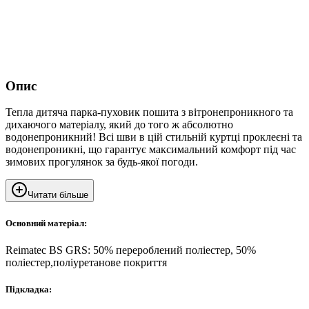
Опис
Тепла дитяча парка-пуховик пошита з вітронепроникного та
дихаючого матеріалу, який до того ж абсолютно
водонепроникний! Всі шви в цій стильній куртці проклеєні та
водонепроникні, що гарантує максимальний комфорт під час
зимових прогулянок за будь-якої погоди.
Читати більше
Основний матеріал:
Reimatec BS GRS: 50% перероблений поліестер, 50%
поліестер,поліуретанове покриття
Підкладка: