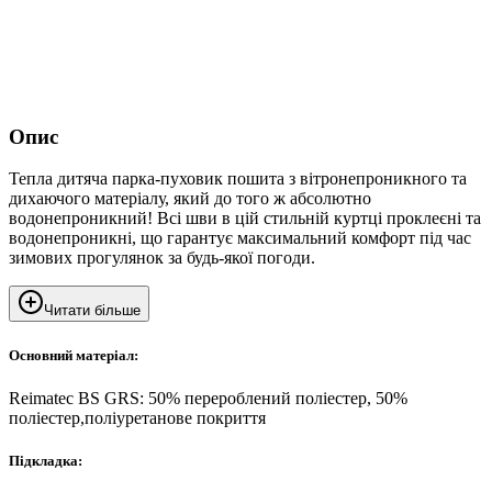
Опис
Тепла дитяча парка-пуховик пошита з вітронепроникного та
дихаючого матеріалу, який до того ж абсолютно
водонепроникний! Всі шви в цій стильній куртці проклеєні та
водонепроникні, що гарантує максимальний комфорт під час
зимових прогулянок за будь-якої погоди.
Читати більше
Основний матеріал:
Reimatec BS GRS: 50% перероблений поліестер, 50%
поліестер,поліуретанове покриття
Підкладка: