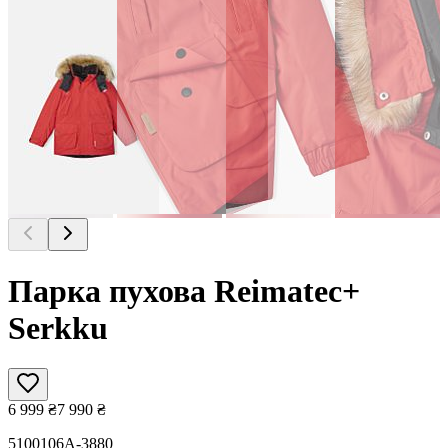
Парка пухова Reimatec+
Serkku
6 999
₴
7 990
₴
5100106A-3880