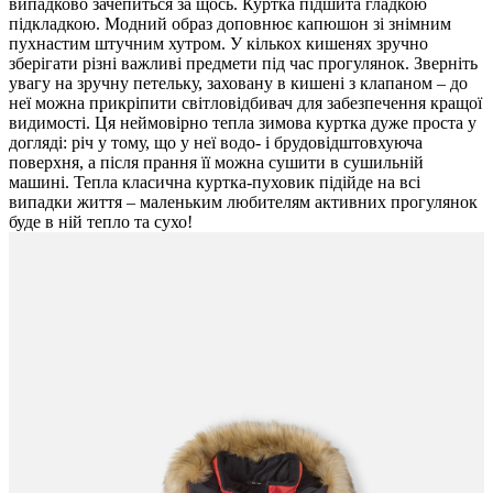
випадково зачепиться за щось. Куртка підшита гладкою
підкладкою. Модний образ доповнює капюшон зі знімним
пухнастим штучним хутром. У кількох кишенях зручно
зберігати різні важливі предмети під час прогулянок. Зверніть
увагу на зручну петельку, заховану в кишені з клапаном – до
неї можна прикріпити світловідбивач для забезпечення кращої
видимості. Ця неймовірно тепла зимова куртка дуже проста у
догляді: річ у тому, що у неї водо- і брудовідштовхуюча
поверхня, а після прання її можна сушити в сушильній
машині. Тепла класична куртка-пуховик підійде на всі
випадки життя – маленьким любителям активних прогулянок
буде в ній тепло та сухо!