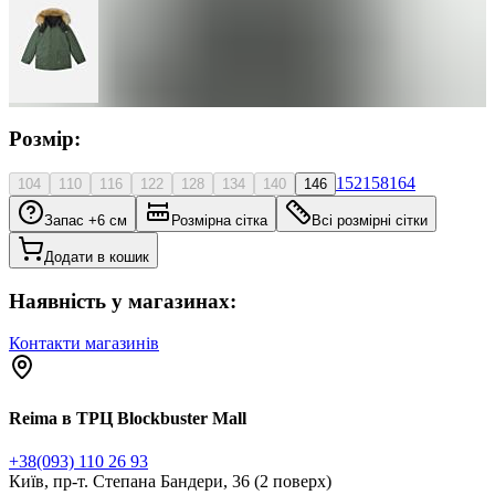
Розмір:
152
158
164
104
110
116
122
128
134
140
146
Запас +6 см
Розмірна сітка
Всі розмірні сітки
Додати в кошик
Наявність у магазинах:
Контакти магазинів
Reima в ТРЦ Blockbuster Mall
+38(093) 110 26 93
Київ, пр-т. Степана Бандери, 36 (2 поверх)