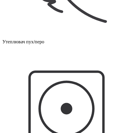
Утеплювач пух/перо