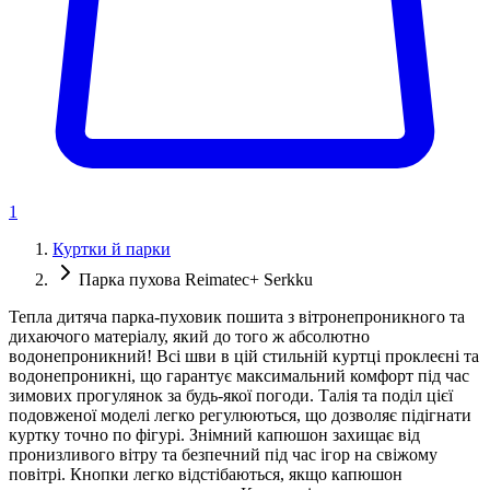
1
Куртки й парки
Парка пухова Reimatec+ Serkku
Тепла дитяча парка-пуховик пошита з вітронепроникного та
дихаючого матеріалу, який до того ж абсолютно
водонепроникний! Всі шви в цій стильній куртці проклеєні та
водонепроникні, що гарантує максимальний комфорт під час
зимових прогулянок за будь-якої погоди. Талія та поділ цієї
подовженої моделі легко регулюються, що дозволяє підігнати
куртку точно по фігурі. Знімний капюшон захищає від
пронизливого вітру та безпечний під час ігор на свіжому
повітрі. Кнопки легко відстібаються, якщо капюшон