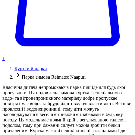
1
Куртки й парки
Парка зимова Reimatec Naapuri
Класична дитяча непромокаюча парка підійде для будь-якої
прогулянки. Ця подовжена зимова куртка із спеціального
водо- та вітронепроникного матеріалу добре пропускає
повітря і має водо- та брудовідштовхуючі властивості. Всі шви
проклеєні і водонепроникні, тому діти можуть
насолоджуватися веселими зимовими забавами в будь-яку
погоду. Ця модель має прямий крій з регульованою талією і
подолом, тому при бажанні силует можна зробити більш
приталеним. Куртка має дві великі кишені з клапанами і дві