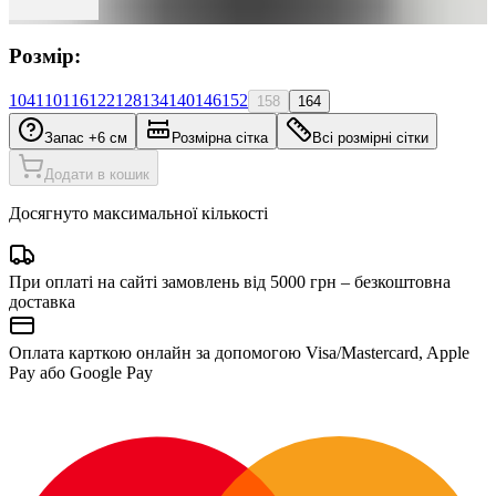
Розмір:
104
110
116
122
128
134
140
146
152
158
164
Запас +6 см
Розмірна сітка
Всі розмірні сітки
Додати в кошик
Досягнуто максимальної кількості
При оплаті на сайті замовлень від 5000 грн – безкоштовна
доставка
Оплата карткою онлайн за допомогою Visa/Mastercard, Apple
Pay або Google Pay