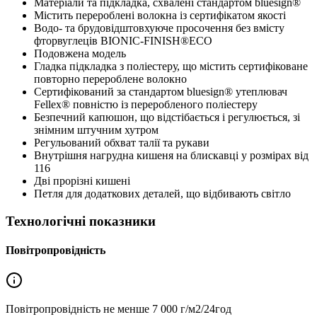
Матеріали та підкладка, схвалені стандартом bluesign®
Містить перероблені волокна із сертифікатом якості
Водо- та брудовідштовхуюче просочення без вмісту
фторвуглеців BIONIC-FINISH®ECO
Подовжена модель
Гладка підкладка з поліестеру, що містить сертифіковане
повторно перероблене волокно
Сертифікований за стандартом bluesign® утеплювач
Fellex® повністю із переробленого поліестеру
Безпечний капюшон, що відстібається і регулюється, зі
знімним штучним хутром
Регульований обхват талії та рукави
Внутрішня нагрудна кишеня на блискавці у розмірах від
116
Дві прорізні кишені
Петля для додаткових деталей, що відбивають світло
Технологічні показники
Повітропровідність
Повітропровідність не менше
7 000 г/м2/24год