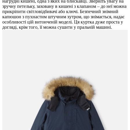
нагрудні кишені, одна з яких на блискавці. Зверніть увагу на
зручну петельку, заховану в кишені з клапаном – до неї можна
прикріпити світловідбивачі або ключі. Безпечний знімний
капюшон з пухнастим штучним хутром, що знімається, надає ​​
особливості цій витонченій моделі. Ця куртка дуже проста у
догляді, крім того, її можна сушити у пральній машині.