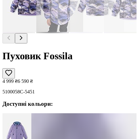
Пуховик Fossila
4 999
₴
6 590
₴
5100058C-5451
Доступні кольори: