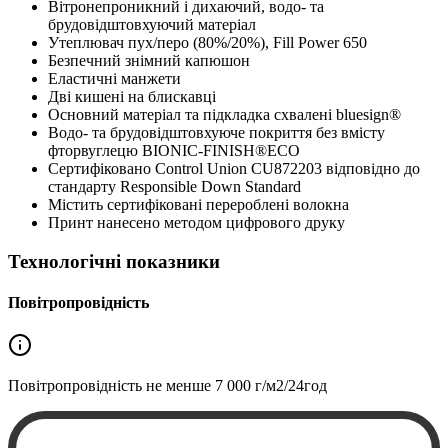
Вітронепроникний і дихаючий, водо- та
брудовідштовхуючий матеріал
Утеплювач пух/перо (80%/20%), Fill Power 650
Безпечний знімний капюшон
Еластичні манжети
Дві кишені на блискавці
Основний матеріал та підкладка схвалені bluesign®
Водо- та брудовідштовхуюче покриття без вмісту
фторвуглецю BIONIC-FINISH®ECO
Сертифіковано Control Union CU872203 відповідно до
стандарту Responsible Down Standard
Містить сертифіковані перероблені волокна
Принт нанесено методом цифрового друку
Технологічні показники
Повітропровідність
Повітропровідність не менше
7 000 г/м2/24год