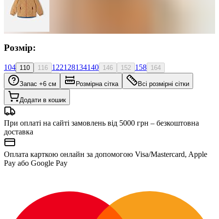
Розмір:
104
122
128
134
140
158
110
116
146
152
164
Запас +6 см
Розмірна сітка
Всі розмірні сітки
Додати в кошик
При оплаті на сайті замовлень від 5000 грн – безкоштовна
доставка
Оплата карткою онлайн за допомогою Visa/Mastercard, Apple
Pay або Google Pay