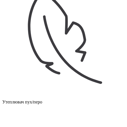
Утеплювач пух/перо