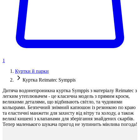
1
Куртки й парки
Куртка Reimatec Symppis
Дитяча водонепроникна куртка Symppis з матеріалу Reimatec з
легким утеплювачем - це класична модель з прямим кроєм,
великими деталями, що відбивають світло, та чудовими
кольорами. Безпечний знімний капюшон із резинкою по краю
та еластичні манжети для захисту від вітру та холоду, а також
великі кишені з клапанами для зберігання знайдених скарбів.
Тепер маленького шукача пригод не зупинить мінлива погода!