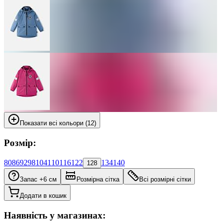
Показати всі кольори (12)
Розмір:
80
86
92
98
104
110
116
122
134
140
128
Запас +6 см
Розмірна сітка
Всі розмірні сітки
Додати в кошик
Наявність у магазинах: