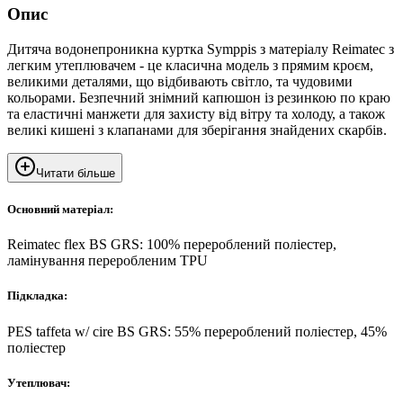
Опис
Дитяча водонепроникна куртка Symppis з матеріалу Reimatec з
легким утеплювачем - це класична модель з прямим кроєм,
великими деталями, що відбивають світло, та чудовими
кольорами. Безпечний знімний капюшон із резинкою по краю
та еластичні манжети для захисту від вітру та холоду, а також
великі кишені з клапанами для зберігання знайдених скарбів.
Читати більше
Основний матеріал:
Reimatec flex BS GRS: 100% перероблений поліестер,
ламінування переробленим TPU
Підкладка:
PES taffeta w/ cire BS GRS: 55% перероблений поліестер, 45%
поліестер
Утеплювач: