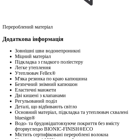
Перероблений матеріал
Додаткова інформація
Зовнішні шви водонепроникні
Міцний матеріал
Підкладка з гладкого поліестеру
Легке утеплення
Утеплювач Fellex®
М'яка резинка по краю капюшона
Безпечний знімний капюшон
Еластичні манжети
Дві кишені з клапанами
Регульований поділ
Деталі, що відбивають світло
Основний матеріал, підкладка та утеплювач схвалені
bluesign®
Водо- та брудовідштовхуюче покриття без вмісту
фторвуглецю BIONIC-FINISH®ECO
Містить сертифіковані перероблені волокна