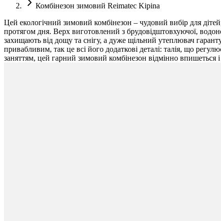
Комбінезон зимовий Reimatec Kipina
Цей екологічний зимовий комбінезон – чудовий вибір для дітей,
протягом дня. Верх виготовлений з брудовідштовхуючої, водоне
захищають від дощу та снігу, а дуже щільний утеплювач гаран
привабливим, так це всі його додаткові деталі: талія, що регу
заняттям, цей гарний зимовий комбінезон відмінно впишеться і 