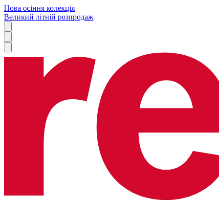
Нова осіння колекція
Великий літній розпродаж