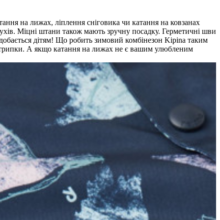
атання на лижах, ліплення сніговика чи катання на ковзанах
рухів. Міцні штани також мають зручну посадку. Герметичні шви
добається дітям! Що робить зимовий комбінезон Kipina таким
і штрипки. А якщо катання на лижах не є вашим улюбленим