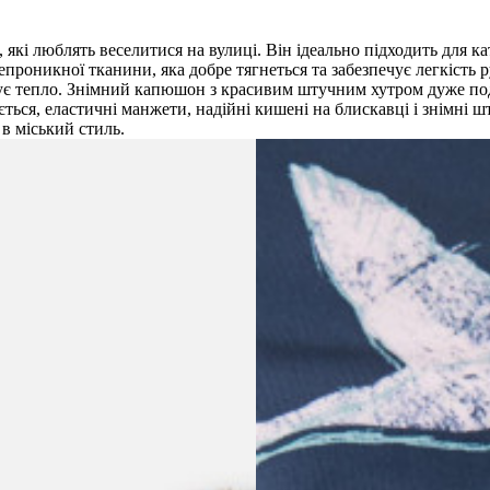
 які люблять веселитися на вулиці. Він ідеально підходить для к
проникної тканини, яка добре тягнеться та забезпечує легкість 
тує тепло. Знімний капюшон з красивим штучним хутром дуже по
люється, еластичні манжети, надійні кишені на блискавці і знімн
в міський стиль.