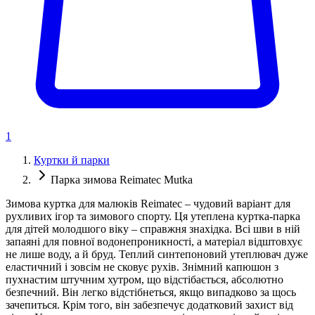
1
Куртки й парки
Парка зимова Reimatec Mutka
Зимова куртка для малюків Reimatec – чудовий варіант для
рухливих ігор та зимового спорту. Ця утеплена куртка-парка
для дітей молодшого віку – справжня знахідка. Всі шви в ній
запаяні для повної водонепроникності, а матеріал відштовхує
не лише воду, а й бруд. Теплий синтепоновий утеплювач дуже
еластичний і зовсім не сковує рухів. Знімний капюшон з
пухнастим штучним хутром, що відстібається, абсолютно
безпечний. Він легко відстібнеться, якщо випадково за щось
зачепиться. Крім того, він забезпечує додатковий захист від