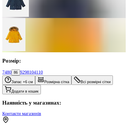
Розмір:
74
80
92
98
104
110
86
Запас +6 см
Розмірна сітка
Всі розмірні сітки
Додати в кошик
Наявність у магазинах:
Контакти магазинів