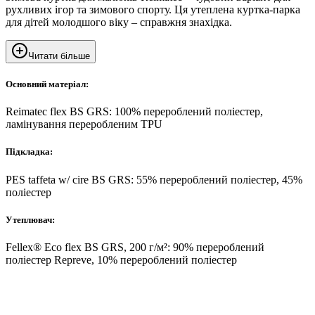
рухливих ігор та зимового спорту. Ця утеплена куртка-парка
для дітей молодшого віку – справжня знахідка.
Читати більше
Основний матеріал:
Reimatec flex BS GRS: 100% перероблений поліестер,
ламінування переробленим TPU
Підкладка:
PES taffeta w/ cire BS GRS: 55% перероблений поліестер, 45%
поліестер
Утеплювач:
Fellex® Eco flex BS GRS, 200 г/м²: 90% перероблений
поліестер Repreve, 10% перероблений поліестер