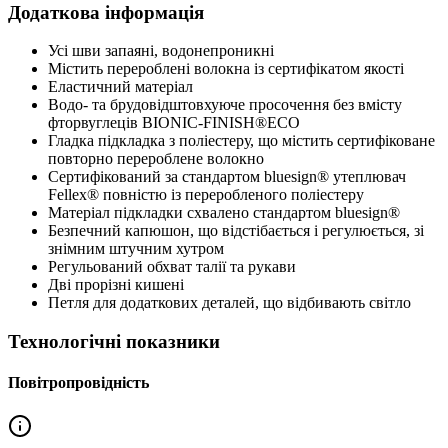
Додаткова інформація
Усі шви запаяні, водонепроникні
Містить перероблені волокна із сертифікатом якості
Еластичний матеріал
Водо- та брудовідштовхуюче просочення без вмісту
фторвуглеців BIONIC-FINISH®ECO
Гладка підкладка з поліестеру, що містить сертифіковане
повторно перероблене волокно
Сертифікований за стандартом bluesign® утеплювач
Fellex® повністю із переробленого поліестеру
Матеріал підкладки схвалено стандартом bluesign®
Безпечний капюшон, що відстібається і регулюється, зі
знімним штучним хутром
Регульований обхват талії та рукави
Дві прорізні кишені
Петля для додаткових деталей, що відбивають світло
Технологічні показники
Повітропровідність