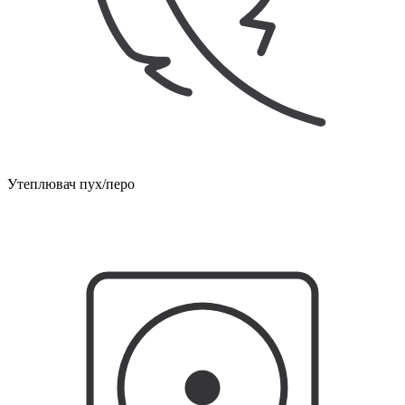
Утеплювач пух/перо