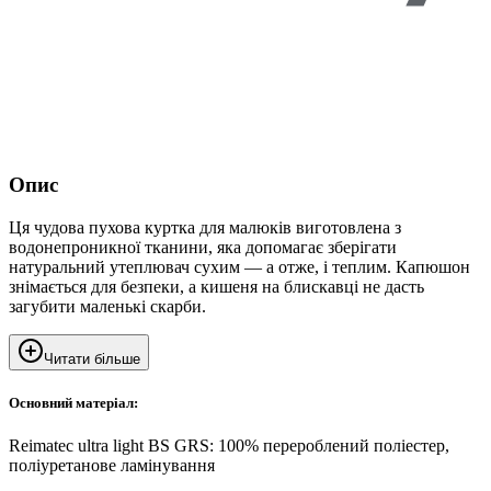
Опис
Ця чудова пухова куртка для малюків виготовлена з
водонепроникної тканини, яка допомагає зберігати
натуральний утеплювач сухим — а отже, і теплим. Капюшон
знімається для безпеки, а кишеня на блискавці не дасть
загубити маленькі скарби.
Читати більше
Основний матеріал:
Reimatec ultra light BS GRS: 100% перероблений поліестер,
поліуретанове ламінування