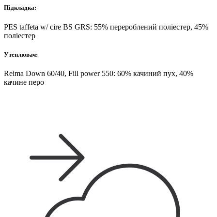
Підкладка:
PES taffeta w/ cire BS GRS: 55% перероблений поліестер, 45%
поліестер
Утеплювач:
Reima Down 60/40, Fill power 550: 60% качиний пух, 40%
качине перо