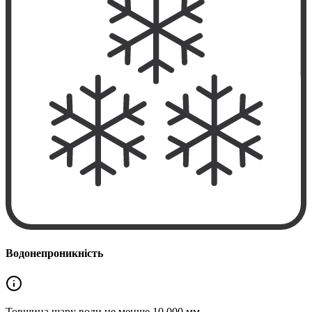
Водонепроникність
Товщина шару води не менше
10 000 мм