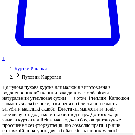
1
Куртки й парки
Пуховик Kupponen
Ця чудова пухова куртка для малюків виготовлена з
водонепроникної тканини, яка допомагає зберігати
натуральний утеплювач сухим — а отже, і теплим. Капюшон
знімається для безпеки, а кишеня на блискавці не дасть
загубити маленькі скарби. Еластичні манжети та поділ
забезпечують додатковий захист від вітру. До того ж, ця
зимова куртка від Reima має водо- та брудовідштовхуюче
просочення без фторвуглеців, що дозволяє прати її рідше —
справжній порятунок для всіх батьків активних малюків.