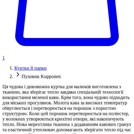
1
Куртки й парки
Пуховик Kupponen
Ця чудова і дивовижна куртка для малюків виготовлена з
тканини, яка зберігає тепло завдяки спеціальній технології
використання меленої кави. Крім того, вона чудово підходить
для міських прогулянок. Молота кава за високих температур
обвуглюється і перетворюється на порошок з пористою
структурою. Коли цей порошок перетворюється на поліестер,
у волокнах утворюються крихітні отвори, які накопичують
тепло. Нова мерехтлива тканина з додаванням кавових гранул
та еластичний утеплювач допомагають зберігати тепло під час