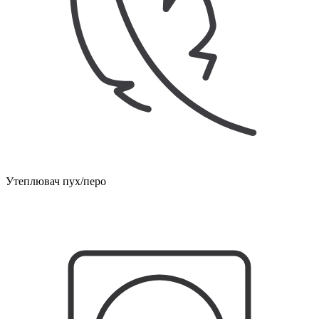
Утеплювач пух/перо