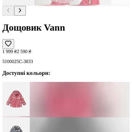
Дощовик Vann
1 999
₴
2 590
₴
5100025C-3833
Доступні кольори: