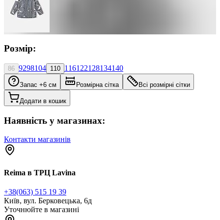
Розмір:
92
98
104
116
122
128
134
140
86
110
Запас +6 см
Розмірна сітка
Всі розмірні сітки
Додати в кошик
Наявність у магазинах:
Контакти магазинів
Reima в ТРЦ Lavina
+38(063) 515 19 39
Київ, вул. Берковецька, 6д
Уточнюйте в магазині