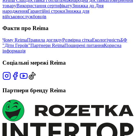
Reima Club
Доставка і оплата
Міжнародна доставка
Повернення
товару
Використання сертифікату
Знижка до Дня
народження
Гарантійні строки
Знижка для
військовослужбовців
Факти про Reima
Чому Reima
Правила догляду
Розмірна сітка
Екологічність
БФ
"Діти Героїв"
Партнери Reima
Поширені питання
Корисна
інформація
Соціальні мережі Reima
Партнери бренду Reima