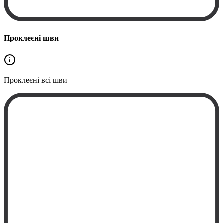
Проклеєні шви
Проклеєні
всі шви