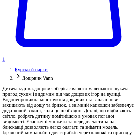
1
Куртки й парки
Дощовик Vann
Дитяча куртка-дощовик зберігає вашого маленького шукача
пригод сухим і видимим під час дощових ігор на вулиці.
Водонепроникна конструкція дощовика та запаяні шви
захищають від дощу та бризок, а знімний капюшон забезпечує
додатковий захист, коли це необхідно. Деталі, що відбивають
світло, робрять дитину помітнішою в умовах поганої
видимості. Еластичні манжети та передня частина на
блискавці дозволяють легко одягати та знімати модель.
Ідеальний компаньйон для стрибків через калюжі та пригод у