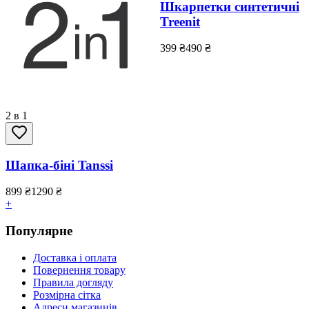
Шкарпетки синтетичні
Treenit
399
₴
490
₴
2 в 1
Шапка-біні Tanssi
899
₴
1290
₴
+
Популярне
Доставка і оплата
Повернення товару
Правила догляду
Розмірна сітка
Адреси магазинів