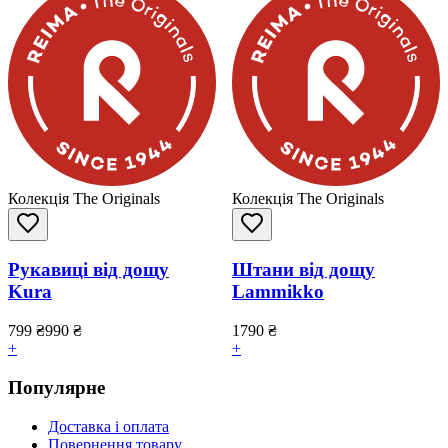
Колекція The Originals
Колекція The Originals
Рукавиці від дощу
Штани від дощу
Kura
Lammikko
799
₴
990
₴
1790
₴
+
+
Популярне
Доставка і оплата
Повернення товару