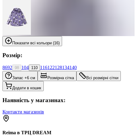
Показати всі кольори (16)
Розмір:
86
92
104
116
122
128
134
140
98
110
Запас +6 см
Розмірна сітка
Всі розмірні сітки
Додати в кошик
Наявність у магазинах:
Контакти магазинів
Reima в ТРЦ DREAM