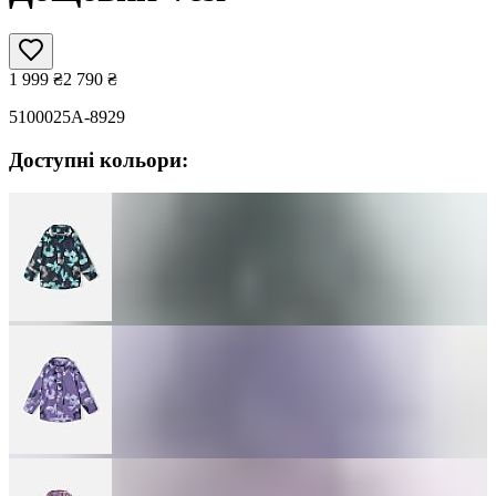
1 999
₴
2 790
₴
5100025A-8929
Доступні кольори: