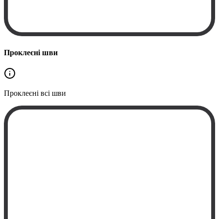
Проклеєні шви
Проклеєні
всі шви