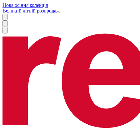
Нова осіння колекція
Великий літній розпродаж