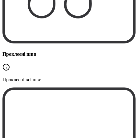
Проклеєні шви
Проклеєні
всі шви