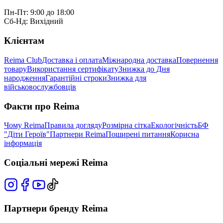
Пн-Пт: 9:00 до 18:00
Сб-Нд: Вихідний
Клієнтам
Reima Club
Доставка і оплата
Міжнародна доставка
Повернення
товару
Використання сертифікату
Знижка до Дня
народження
Гарантійні строки
Знижка для
військовослужбовців
Факти про Reima
Чому Reima
Правила догляду
Розмірна сітка
Екологічність
БФ
"Діти Героїв"
Партнери Reima
Поширені питання
Корисна
інформація
Соціальні мережі Reima
Партнери бренду Reima