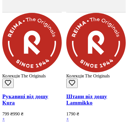
Колекція The Originals
Колекція The Originals
Рукавиці від дощу
Штани від дощу
Kura
Lammikko
799
₴
990
₴
1790
₴
+
+