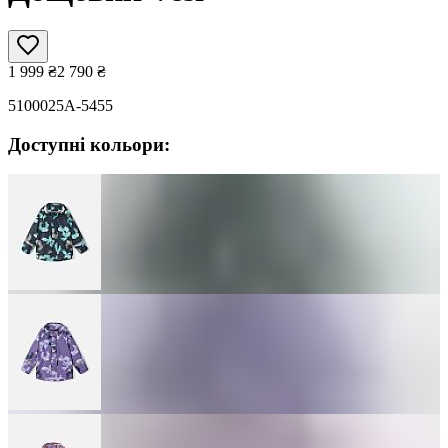
1 999
₴
2 790
₴
5100025A-5455
Доступні кольори: