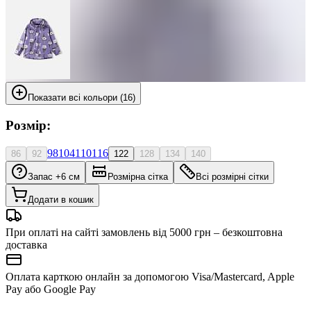
Показати всі кольори (16)
Розмір:
98
104
110
116
86
92
122
128
134
140
Запас +6 см
Розмірна сітка
Всі розмірні сітки
Додати в кошик
При оплаті на сайті замовлень від 5000 грн – безкоштовна
доставка
Оплата карткою онлайн за допомогою Visa/Mastercard, Apple
Pay або Google Pay