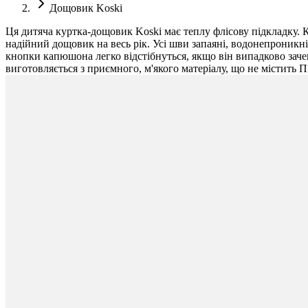
Дощовик Koski
Ця дитяча куртка-дощовик Koski має теплу флісову підкладку. К
надійний дощовик на весь рік. Усі шви запаяні, водонепроникн
кнопки капюшона легко відстібнуться, якщо він випадково зачеп
виготовляється з приємного, м'якого матеріалу, що не містить 