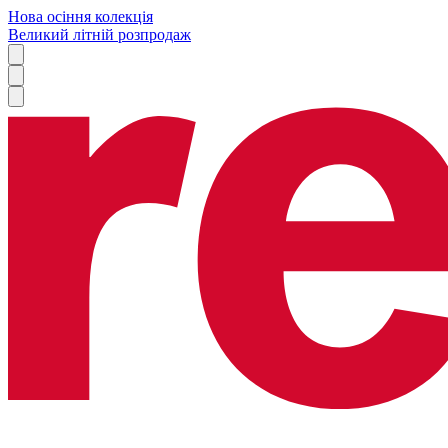
Нова осіння колекція
Великий літній розпродаж