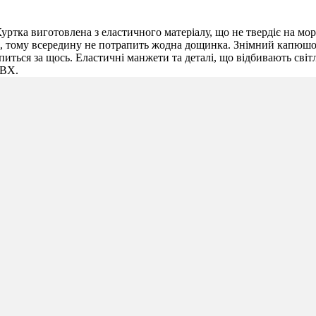
уртка виготовлена ​​з еластичного матеріалу, що не твердіє на м
і, тому всередину не потрапить жодна дощинка. Знімний капюшон
иться за щось. Еластичні манжети та деталі, що відбивають світ
ПВХ.