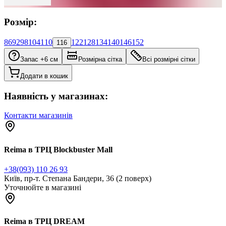
Розмір:
86
92
98
104
110
122
128
134
140
146
152
116
Запас +6 см
Розмірна сітка
Всі розмірні сітки
Додати в кошик
Наявність у магазинах:
Контакти магазинів
Reima в ТРЦ Blockbuster Mall
+38(093) 110 26 93
Київ, пр-т. Степана Бандери, 36 (2 поверх)
Уточнюйте в магазині
Reima в ТРЦ DREAM