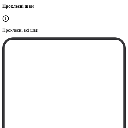
Проклеєні шви
Проклеєні
всі шви