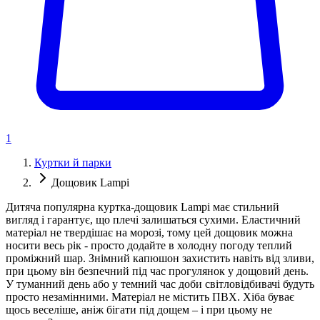
1
Куртки й парки
Дощовик Lampi
Дитяча популярна куртка-дощовик Lampi має стильний
вигляд і гарантує, що плечі залишаться сухими. Еластичний
матеріал не твердішає на морозі, тому цей дощовик можна
носити весь рік - просто додайте в холодну погоду теплий
проміжний шар. Знімний капюшон захистить навіть від зливи,
при цьому він безпечний під час прогулянок у дощовий день.
У туманний день або у темний час доби світловідбивачі будуть
просто незамінними. Матеріал не містить ПВХ. Хіба буває
щось веселіше, аніж бігати під дощем – і при цьому не