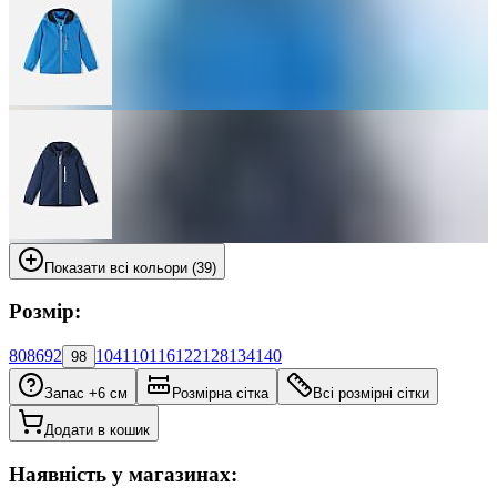
Показати всі кольори (39)
Розмір:
80
86
92
104
110
116
122
128
134
140
98
Запас +6 см
Розмірна сітка
Всі розмірні сітки
Додати в кошик
Наявність у магазинах: