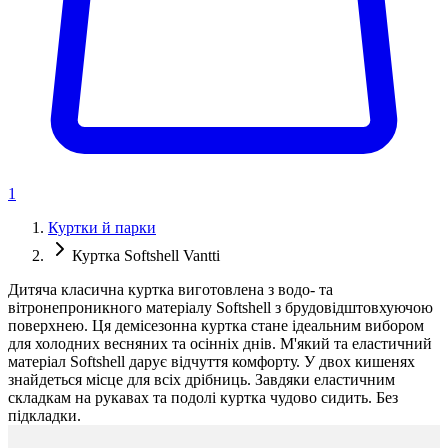
1
Куртки й парки
Куртка Softshell Vantti
Дитяча класична куртка виготовлена з водо- та
вітронепроникного матеріалу Softshell з брудовідштовхуючою
поверхнею. Ця демісезонна куртка стане ідеальним вибором
для холодних весняних та осінніх днів. М'який та еластичний
матеріал Softshell дарує відчуття комфорту. У двох кишенях
знайдеться місце для всіх дрібниць. Завдяки еластичним
складкам на рукавах та подолі куртка чудово сидить. Без
підкладки.