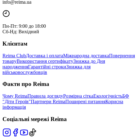
info@reima.ua
Пн-Пт: 9:00 до 18:00
Сб-Нд: Вихідний
Клієнтам
Reima Club
Доставка і оплата
Міжнародна доставка
Повернення
товару
Використання сертифікату
Знижка до Дня
народження
Гарантійні строки
Знижка для
військовослужбовців
Факти про Reima
Чому Reima
Правила догляду
Розмірна сітка
Екологічність
БФ
"Діти Героїв"
Партнери Reima
Поширені питання
Корисна
інформація
Соціальні мережі Reima