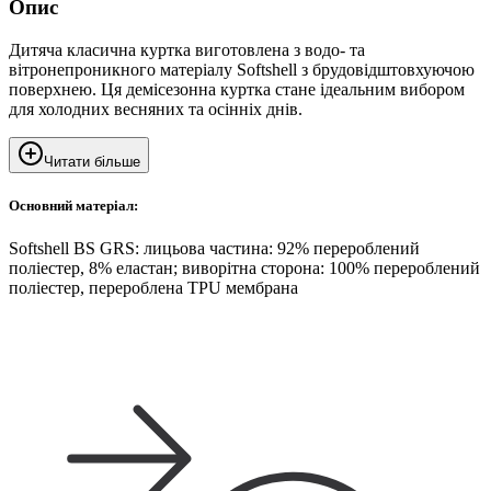
Опис
Дитяча класична куртка виготовлена з водо- та
вітронепроникного матеріалу Softshell з брудовідштовхуючою
поверхнею. Ця демісезонна куртка стане ідеальним вибором
для холодних весняних та осінніх днів.
Читати більше
Основний матеріал:
Softshell BS GRS: лицьова частина: 92% перероблений
поліестер, 8% еластан; виворітна сторона: 100% перероблений
поліестер, перероблена TPU мембрана