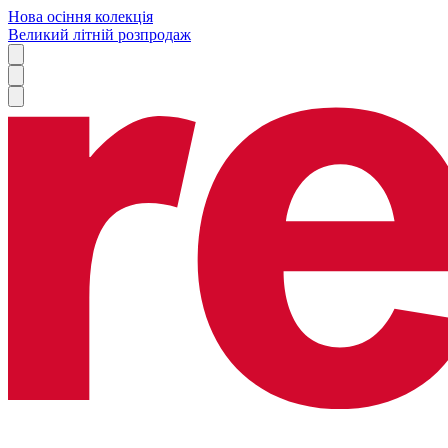
Нова осіння колекція
Великий літній розпродаж