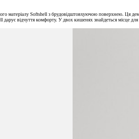
ого матеріалу Softshell з брудовідштовхуючою поверхнею. Ця де
ell дарує відчуття комфорту. У двох кишенях знайдеться місце дл