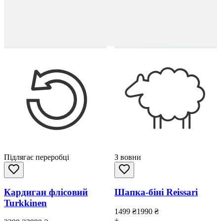
Підлягає переробці
З вовни
Кардиган флісовий
Шапка-біні Reissari
Turkkinen
1499
₴
1990
₴
+