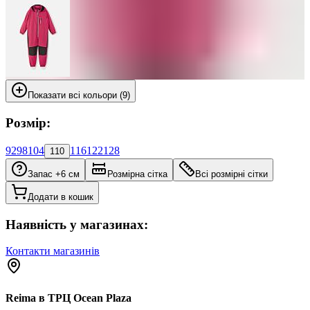
Показати всі кольори (9)
Розмір:
92
98
104
116
122
128
110
Запас +6 см
Розмірна сітка
Всі розмірні сітки
Додати в кошик
Наявність у магазинах:
Контакти магазинів
Reima в ТРЦ Ocean Plaza