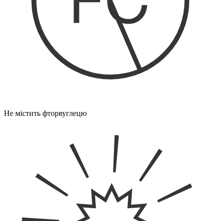
Не містить фторвуглецю