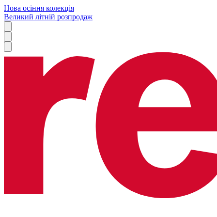
Нова осіння колекція
Великий літній розпродаж