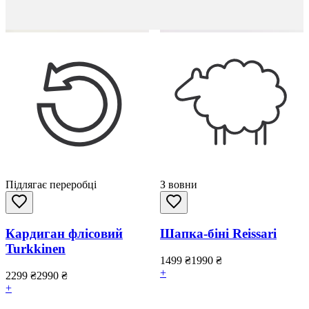
Підлягає переробці
З вовни
Кардиган флісовий
Шапка-біні Reissari
Turkkinen
1499
₴
1990
₴
+
2299
₴
2990
₴
+