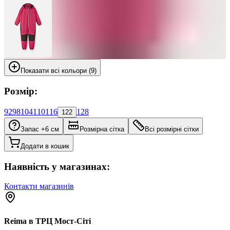
Показати всі кольори (9)
Розмір:
92
98
104
110
116
128
122
Запас +6 см
Розмірна сітка
Всі розмірні сітки
Додати в кошик
Наявність у магазинах:
Контакти магазинів
Reima в ТРЦ Мост-Сіті