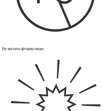
Не містить фторвуглецю