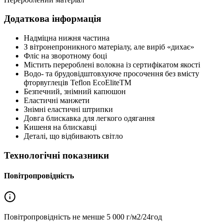
Додаткова інформація
Надміцна нижня частина
З вітронепроникного матеріалу, але виріб «дихає»
Фліс на зворотному боці
Містить перероблені волокна із сертифікатом якості
Водо- та брудовідштовхуюче просочення без вмісту
фторвуглеців Teflon EcoEliteTM
Безпечний, знімний капюшон
Еластичні манжети
Знімні еластичні штрипки
Довга блискавка для легкого одягання
Кишеня на блискавці
Деталі, що відбивають світло
Технологічні показники
Повітропровідність
Повітропровідність не менше
5 000 г/м2/24год