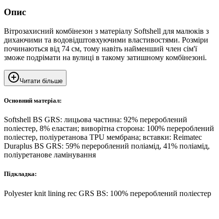
Опис
Вітрозахисний комбінезон з матеріалу Softshell для малюків з
дихаючими та водовідштовхуючими властивостями. Розміри
починаються від 74 см, тому навіть найменший член сім'ї
зможе подрімати на вулиці в такому затишному комбінезоні.
Читати більше
Основний матеріал:
Softshell BS GRS: лицьова частина: 92% перероблений
поліестер, 8% еластан; виворітна сторона: 100% перероблений
поліестер, поліуретанова TPU мембрана; вставки: Reimatec
Duraplus BS GRS: 59% перероблений поліамід, 41% поліамід,
поліуретанове ламінування
Підкладка:
Polyester knit lining rec GRS BS: 100% перероблений поліестер