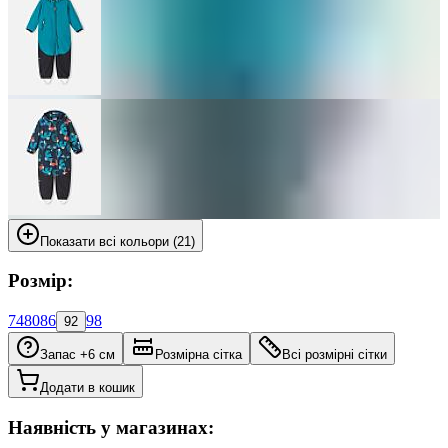
Показати всі кольори (21)
Розмір:
74
80
86
98
92
Запас +6 см
Розмірна сітка
Всі розмірні сітки
Додати в кошик
Наявність у магазинах: