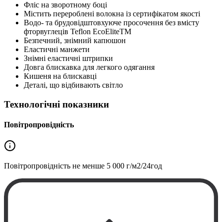
Фліс на зворотному боці
Містить перероблені волокна із сертифікатом якості
Водо- та брудовідштовхуюче просочення без вмісту
фторвуглеців Teflon EcoEliteTM
Безпечний, знімний капюшон
Еластичні манжети
Знімні еластичні штрипки
Довга блискавка для легкого одягання
Кишеня на блискавці
Деталі, що відбивають світло
Технологічні показники
Повітропровідність
Повітропровідність не менше
5 000 г/м2/24год