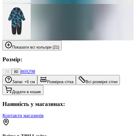
Показати всі кольори (21)
Розмір:
86
92
98
74
80
Запас +6 см
Розмірна сітка
Всі розмірні сітки
Додати в кошик
Наявність у магазинах:
Контакти магазинів