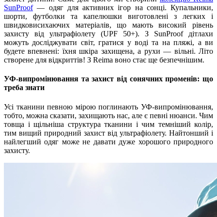
SunProof
— одяг для активних ігор на сонці. Купальники,
шорти, футболки та капелюшки виготовлені з легких і
швидковисихаючих матеріалів, що мають високий рівень
захисту від ультрафіолету (UPF 50+). З SunProof дітлахи
можуть досліджувати світ, гратися у воді та на пляжі, а ви
будете впевнені: їхня шкіра захищена, а рухи — вільні. Літо
створене для відкриттів! З Reima воно стає ще безпечнішим.
УФ-випромінювання та захист від сонячних променів: що
треба знати
Усі тканини певною мірою поглинають УФ-випромінювання,
тобто, можна сказати, захищають нас, але є певні нюанси. Чим
товща і щільніша структура тканини і чим темніший колір,
тим вищий природний захист від ультрафіолету. Найтонший і
найлегший одяг може не давати дуже хорошого природного
захисту.