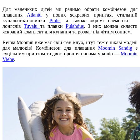
Для маленьких дітей ми радимо обрати комбінезон для
плавання
Atlantti
у нових яскравих принтах, стильний
купальник-новинка
Pihlis
, а також окремі елементи —
лонгслів
Tuvalu
та плавки
Pulahdus
. З них можна скласти
яскравий комплект для купання та розваг під літнім сонцем.
Reima Moomin вже має свій фан-клуб, і тут теж є цікаві моделі
для малюків! Комбінезон для плавання
Moomin Sandig
з
суцільним принтом та двостороння панама у колір —
Moomin
Viehe
.