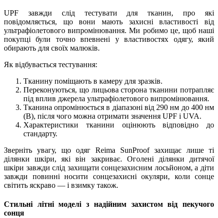
UPF завжди слід тестувати для тканин, про які
повідомляється, що вони мають захисні властивості від
ультрафіолетового випромінювання. Ми робимо це, щоб наші
покупці були точно впевнені у властивостях одягу, який
обирають для своїх малюків.
Як відбувається тестування:
Тканину поміщають в камеру для зразків.
Переконуються, що лицьова сторона тканини потрапляє
під вплив джерела ультрафіолетового випромінювання.
Тканина опромінюється в діапазоні від 290 нм до 400 нм
(B), після чого можна отримати значення UPF і UVA.
Характеристики тканини оцінюють відповідно до
стандарту.
Зверніть увагу, що одяг Reima SunProof захищає лише ті
ділянки шкіри, які він закриває. Оголені ділянки дитячої
шкіри завжди слід захищати сонцезахисним лосьйоном, а діти
завжди повинні носити сонцезахисні окуляри, коли сонце
світить яскраво — і взимку також.
Стильні літні моделі з надійним захистом від пекучого
сонця