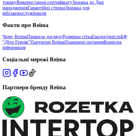
товару
Використання сертифікату
Знижка до Дня
народження
Гарантійні строки
Знижка для
військовослужбовців
Факти про Reima
Чому Reima
Правила догляду
Розмірна сітка
Екологічність
БФ
"Діти Героїв"
Партнери Reima
Поширені питання
Корисна
інформація
Соціальні мережі Reima
Партнери бренду Reima