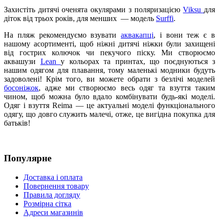
Захистіть дитячі оченята окулярами з поляризацією
Viksu
для
діток від трьох років, для менших — модель
Surffi
.
На пляж рекомендуємо взувати
аквакапці
, і вони теж є в
нашому асортименті, щоб ніжні дитячі ніжки були захищені
від гострих колючок чи пекучого піску. Ми створюємо
аквашузи
Lean
у кольорах та принтах, що поєднуються з
нашим одягом для плавання, тому маленькі модники будуть
задоволені! Крім того, ви можете обрати з безлічі моделей
босоніжок
, адже ми створюємо весь одяг та взуття таким
чином, щоб можна було вдало комбінувати будь-які моделі.
Одяг і взуття Reima — це актуальні моделі функціонального
одягу, що довго служить малечі, отже, це вигідна покупка для
батьків!
Популярне
Доставка і оплата
Повернення товару
Правила догляду
Розмірна сітка
Адреси магазинів