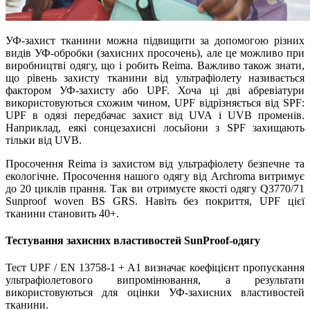
УФ-захист тканини можна підвищити за допомогою різних
видів УФ-обробки (захисних просочень), але це можливо при
виробництві одягу, що і робить Reima. Важливо також знати,
що рівень захисту тканини від ультрафіолету називається
фактором УФ-захисту або UPF. Хоча ці дві абревіатури
використовуються схожим чином, UPF відрізняється від SPF:
UPF в одязі передбачає захист від UVA і UVB променів.
Наприклад, еякі сонцезахисні лосьйони з SPF захищають
тільки від UVB.
Просочення Reima із захистом від ультрафіолету безпечне та
екологічне. Просочення нашого одягу від Archroma витримує
до 20 циклів прання. Так ви отримуєте якості одягу Q3770/71
Sunproof woven BS GRS. Навіть без покриття, UPF цієї
тканини становить 40+.
Тестування захисних властивостей SunProof-одягу
Тест UPF / EN 13758-1 + A1 визначає коефіцієнт пропускання
ультрафіолетового випромінювання, а результати
використовуються для оцінки УФ-захисних властивостей
тканини.