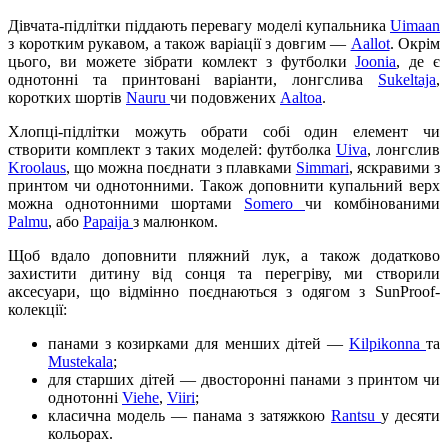
Дівчата-підлітки піддають перевагу моделі купальника
Uimaan
з коротким рукавом, а також варіації з довгим —
Aallot
. Окрім
цього, ви можете зібрати комлект з футболки
Joonia
, де є
однотонні та принтовані варіанти, лонгслива
Sukeltaja
,
коротких шортів
Nauru
чи подовжених
Aaltoa
.
Хлопці-підлітки можуть обрати собі один елемент чи
створити комплект з таких моделей: футболка
Uiva
, лонгслив
Kroolaus
, що можна поєднати з плавками
Simmari
, яскравими з
принтом чи однотонними. Також доповнити купальний верх
можна однотонними шортами
Somero
чи комбінованими
Palmu
, або
Papaija
з малюнком.
Щоб вдало доповнити пляжний лук, а також додатково
захистити дитину від сонця та перегріву, ми створили
аксесуари, що відмінно поєднаються з одягом з SunProof-
колекції:
панами з козирками для менших дітей —
Kilpikonna
та
Mustekala
;
для старших дітей — двосторонні панами з принтом чи
однотонні
Viehe
,
Viiri
;
класична модель — панама з затяжкою
Rantsu
у десяти
кольорах.