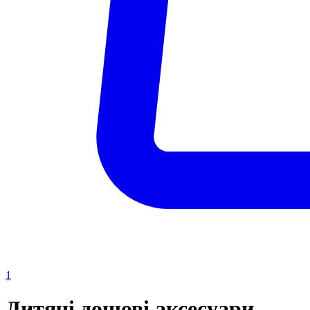
1
Дитячі дощові аксесуари