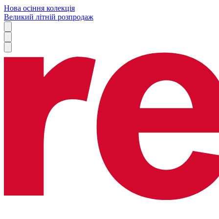
Нова осіння колекція
Великий літній розпродаж